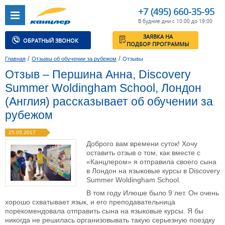
+7 (495) 660-35-95
В будние дни с 10:00 до 19:00
ЗАЯВКА НА
ОБРАТНЫЙ ЗВОНОК
ПОДБОР ПРОГРАММЫ
/
/
Главная
Отзывы об обучении за рубежом
Отзывы
Отзыв – Першина Анна, Discovery
Summer Woldingham School, Лондон
(Англия) рассказывает об обучении за
рубежом
25.05.2017
Доброго вам времени суток! Хочу
оставить отзыв о том, как вместе с
«Канцлером» я отправила своего сына
в Лондон на языковые курсы в Discovery
Summer Woldingham School.
В том году Илюше было 9 лет. Он очень
хорошо схватывает язык, и его преподавательница
порекомендовала отправить сына на языковые курсы. Я бы
никогда не решилась организовывать такую серьезную поездку