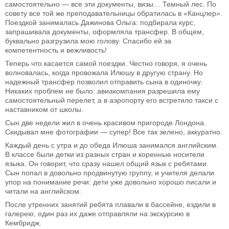
самостоятельно — все эти документы, визы… Темный лес. По
совету все той же преподавательницы обратилась в «Канцлер».
Поездкой занималась Дажинова Ольга: подбирала курс,
запрашивала документы, оформляла трансфер. В общем,
буквально разгрузила мою голову. Спасибо ей за
компетентность и вежливость!
Теперь что касается самой поездки. Честно говоря, я очень
волновалась, когда провожала Илюшу в другую страну. Но
надежный трансфер позволил отправить сына в одиночку.
Никаких проблем не было: авиакомпания разрешила ему
самостоятельный перелет, а в аэропорту его встретило такси с
наставником от школы.
Сын две недели жил в очень красивом пригороде Лондона.
Скидывал мне фотографии — супер! Все так зелено, аккуратно.
Каждый день с утра и до обеда Илюша занимался английским.
В классе были детки из разных стран и коренные носители
языка. Он говорит, что сразу нашел общий язык с ребятами.
Сын попал в довольно продвинутую группу, и учителя делали
упор на понимание речи: дети уже довольно хорошо писали и
читали на английском.
После утренних занятий ребята плавали в бассейне, ездили в
галерею, один раз их даже отправляли на экскурсию в
Кембридж.