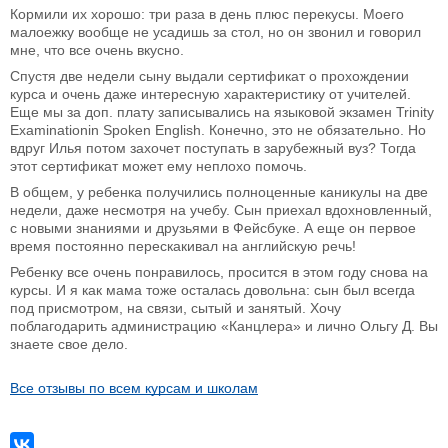
Кормили их хорошо: три раза в день плюс перекусы. Моего
малоежку вообще не усадишь за стол, но он звонил и говорил
мне, что все очень вкусно.
Спустя две недели сыну выдали сертификат о прохождении
курса и очень даже интересную характеристику от учителей.
Еще мы за доп. плату записывались на языковой экзамен Trinity
Examinationin Spoken English. Конечно, это не обязательно. Но
вдруг Илья потом захочет поступать в зарубежный вуз? Тогда
этот сертификат может ему неплохо помочь.
В общем, у ребенка получились полноценные каникулы на две
недели, даже несмотря на учебу. Сын приехал вдохновленный,
с новыми знаниями и друзьями в Фейсбуке. А еще он первое
время постоянно перескакивал на английскую речь!
Ребенку все очень понравилось, просится в этом году снова на
курсы. И я как мама тоже осталась довольна: сын был всегда
под присмотром, на связи, сытый и занятый. Хочу
поблагодарить администрацию «Канцлера» и лично Ольгу Д. Вы
знаете свое дело.
Все отзывы по всем курсам и школам