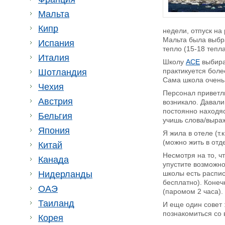
Мальта
Кипр
недели, отпуск на
Мальта была выбра
Испания
тепло (15-18 тепла
Италия
Школу
ACE
выбира
практикуется бол
Шотландия
Сама школа очень 
Чехия
Персонал приветли
Австрия
возникало. Давали
постоянно находяс
Бельгия
учишь слова/выраж
Япония
Я жила в отеле (т
(можно жить в отд
Китай
Несмотря на то, ч
Канада
упустите возможно
Нидерланды
школы есть распис
бесплатно). Конеч
ОАЭ
(паромом 2 часа).
Таиланд
И еще один совет 
познакомиться со 
Корея