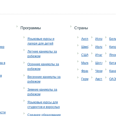
Программы
Страны
Языковые курсы и
Англия
Испания
Бел
лагеря для детей
лер
Швейцария
Ирландия
Кип
Летние каникулы за
США
Италия
Япо
рубежом
ва в
Мальта
Шотландия
Кит
Осенние каникулы за
рубежом
Франция
Чехия
Кан
ов
Весенние каникулы за
Германия
Австрия
ОА
рубежом
Зимние каникулы за
рубежом
Языковые курсы для
студентов и взрослых
ости
Среднее образование