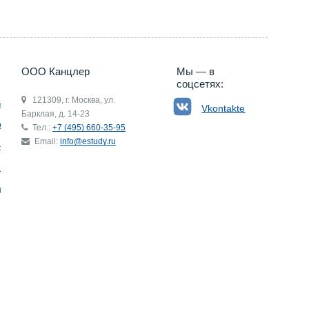
ООО Канцлер
Мы — в
соцсетях:
121309, г. Москва, ул.
ьгия
Vkontakte
Барклая, д. 14-23
р
Тел.:
+7 (495) 660-35-95
Email:
info@estudy.ru
ния
ай
ада
Э