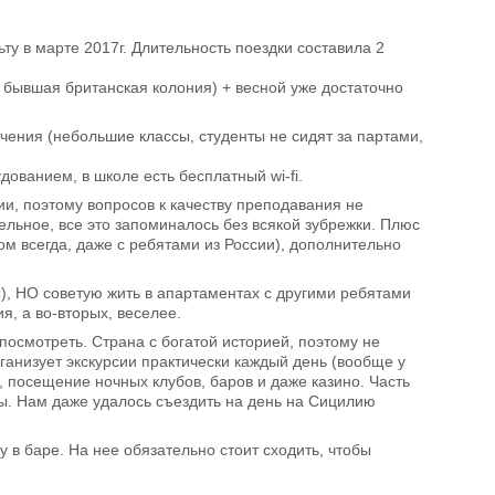
у в марте 2017г. Длительность поездки составила 2
 бывшая британская колония) + весной уже достаточно
чения (небольшие классы, студенты не сидят за партами,
ванием, в школе есть бесплатный wi-fi.
ии, поэтому вопросов к качеству преподавания не
ельное, все это запоминалось без всякой зубрежки. Плюс
ом всегда, даже с ребятами из России), дополнительно
ы), НО советую жить в апартаментах с другими ребятами
я, а во-вторых, веселее.
 посмотреть. Страна с богатой историей, поэтому не
анизует экскурсии практически каждый день (вообще у
 посещение ночных клубов, баров и даже казино. Часть
ы. Нам даже удалось съездить на день на Сицилию
 в баре. На нее обязательно стоит сходить, чтобы