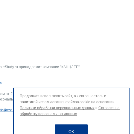
а eStudy.ru принадлежит компании "КАНЦЛЕР".
в
.
ом от 27.07.2006 г. № 152-ФЗ «О персональных данных».
Продолжая использовать сайт, вы соглашаетесь с
рсональных данных и использование файлов cookie. В случае
политикой использования файлов cookie на основании
Политики обработки персональных данных
и
Согласия на
nfo@estudy.ru
.
обработку персональных данных
.
OK