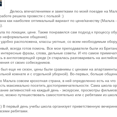
Делюсь впечатлениями и заметками по моей поездке на Мальт
 работе решила провести с пользой :)
на как наиболее оптимальный вариант по цене/качеству (Мальта -
).
ла по локации, цене. Также понравился сам подход к процессу обу
ее неформальное общение).
удобно расположена, классы уютные, со всем необходимым оборудо
вый, всегда готов помочь. Все мои преподаватели были из Британ
 интересные фразы, слова, дельные советы. И что самое примечат
ь в англоговорящей среде (я старалась разговаривать на английск
ения от своих собеседников.
.к был еще не сезон, цены были сравнимы с ценами на апартамент
ельной комнате и с отдельной уборной). Во-первых, больше общени
то Мальта совсем крохотная страна, в ней определенно есть на что
сть максимально посетить достопримечательности. Сама школа орг
ание активностей на каждый день - экскурсии, просмотры фильмов,
но, можно путешествовать самостоятельно или с ребятами из школ
:) В первый день учебы школа организует приветственную вечеринку
всеми ребятами.