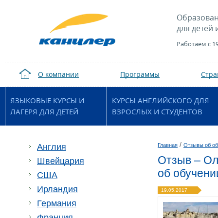
Образован
для детей 
Работаем с 1
О компании
Программы
Стр
ЯЗЫКОВЫЕ КУРСЫ И
КУРСЫ АНГЛИЙСКОГО ДЛЯ
ЛАГЕРЯ ДЛЯ ДЕТЕЙ
ВЗРОСЛЫХ И СТУДЕНТОВ
/
Англия
Главная
Отзывы об об
Отзыв – Ол
Швейцария
об обучени
США
Ирландия
19.05.2017
Германия
Франция