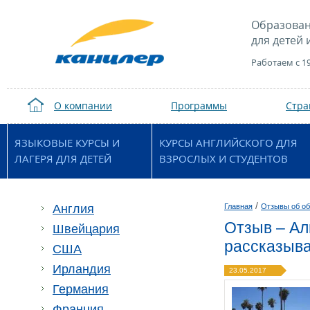
Образован
для детей 
Работаем с 1
О компании
Программы
Стр
ЯЗЫКОВЫЕ КУРСЫ И
КУРСЫ АНГЛИЙСКОГО ДЛЯ
ЛАГЕРЯ ДЛЯ ДЕТЕЙ
ВЗРОСЛЫХ И СТУДЕНТОВ
/
Англия
Главная
Отзывы об об
Отзыв – Ал
Швейцария
рассказыва
США
Ирландия
23.05.2017
Германия
Франция