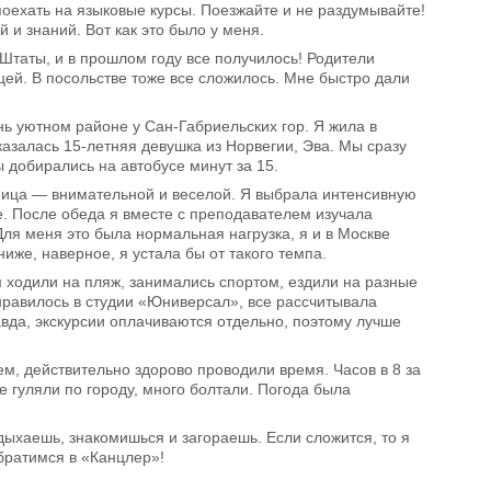
поехать на языковые курсы. Поезжайте и не раздумывайте!
 и знаний. Вот как это было у меня.
в Штаты, и в прошлом году все получилось! Родители
ей. В посольстве тоже все сложилось. Мне быстро дали
нь уютном районе у Сан-Габриельских гор. Я жила в
азалась 15-летняя девушка из Норвегии, Эва. Мы сразу
 добирались на автобусе минут за 15.
ьница — внимательной и веселой. Я выбрала интенсивную
. После обеда я вместе с преподавателем изучала
Для меня это была нормальная нагрузка, я и в Москве
иже, наверное, я устала бы от такого темпа.
м ходили на пляж, занимались спортом, ездили на разные
онравилось в студии «Юниверсал», все рассчитывала
авда, экскурсии оплачиваются отдельно, поэтому лучше
м, действительно здорово проводили время. Часов в 8 за
 гуляли по городу, много болтали. Погода была
дыхаешь, знакомишься и загораешь. Если сложится, то я
братимся в «Канцлер»!