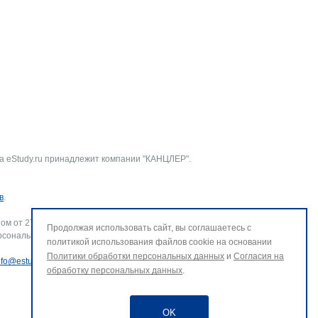
а eStudy.ru принадлежит компании "КАНЦЛЕР".
в
.
ом от 27.07.2006 г. № 152-ФЗ «О персональных данных».
Продолжая использовать сайт, вы соглашаетесь с
рсональных данных и использование файлов cookie. В случае
политикой использования файлов cookie на основании
Политики обработки персональных данных
и
Согласия на
nfo@estudy.ru
.
обработку персональных данных
.
OK