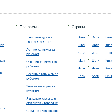
Программы
Страны
Языковые курсы и
Англия
Испания
Бел
лагеря для детей
лер
Швейцария
Ирландия
Кип
Летние каникулы за
США
Италия
Япо
рубежом
ва в
Мальта
Шотландия
Кит
Осенние каникулы за
рубежом
Франция
Чехия
Кан
ов
Весенние каникулы за
Германия
Австрия
ОА
рубежом
Зимние каникулы за
рубежом
Языковые курсы для
студентов и взрослых
ости
Среднее образование