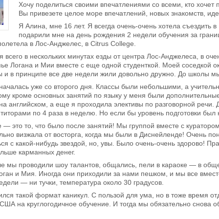
Хочу поделиться своими впечатлениями со всеми, кто хочет 
Вы привезете целое море впечатлений, новых знакомств, идей
Я Алина, мне 16 лет. Я всегда очень-очень хотела съездить 
подарили мне на день рождения 2 недели обучения за границ
полетела в Лос-Анджелес, в Citrus College.
 всего в нескольких минутах езды от центра Лос-Анджелеса, в оче
 Логана и Мии вместе с еще одной студенткой. Моей соседкой ок
и в принципе все две недели жили довольно дружно. До школы мы
началась уже со второго дня. Классы были небольшими, а учител
ому кроме основных занятий по языку у меня были дополнительные
на английском, а еще я проходила элективы по разговорной речи. 
титорами по 4 раза в неделю. Но если бы уровень подготовки был н
 — это то, что было после занятий! Мы группой вместе с кураторо
ально визжала от восторга, когда мы были в Диснейленде! Очень п
я с какой-нибудь звездой, но, увы. Было очень-очень здорово! Пр
ольше карманных денег.
е мы проводили шоу талантов, общались, пели в караоке — в обще
ган и Мия. Иногда они приходили за нами пешком, и мы все вместе
недели — ни тучки, температура около 30 градусов.
лся такой формат каникул. С пользой для ума, но в тоже время от
 США на круглогодичное обучение. И тогда мы обязательно снова о