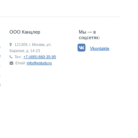
ООО Канцлер
Мы — в
соцсетях:
121309, г. Москва, ул.
ьгия
Vkontakte
Барклая, д. 14-23
р
Тел.:
+7 (495) 660-35-95
Email:
info@estudy.ru
ния
ай
ада
Э