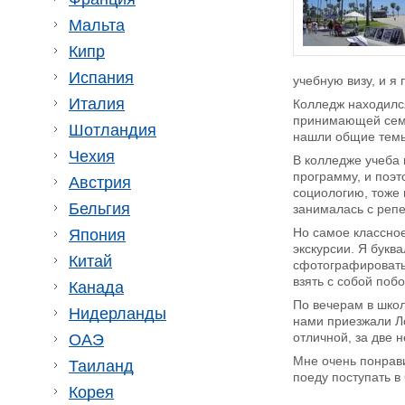
Мальта
Кипр
Испания
учебную визу, и я 
Италия
Колледж находился
принимающей семье
Шотландия
нашли общие темы 
Чехия
В колледже учеба 
программу, и поэт
Австрия
социологию, тоже 
Бельгия
занималась с репе
Но самое классное
Япония
экскурсии. Я букв
Китай
сфотографироватьс
взять с собой поб
Канада
По вечерам в школ
Нидерланды
нами приезжали Ло
отличной, за две 
ОАЭ
Мне очень понрави
Таиланд
поеду поступать в
Корея