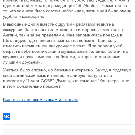
приехал в колледж, то понял, что глубоко заблуждался. Я жил в
одноместной комнате в резиденции "St. Aldates". Несмотря на
то, что комната была совсем небольшая, жить в ней было очень
удобно и комфортно.
В выходные дни я вместе с другими ребятами ездил на
экскурсии. За год посетил множество интересных мест как в
Англии, так и за ее пределами. Мне запомнилась поездка в
Шотландию, где я впервые сыграл на волынке. Еще хочу
отметить насыщенное внеурочное время. Я за период учебы
открыл в себе поэтический и музыкальные таланты. Кстати, на
кружках я познакомился с ребятами, которые стали моими
лучшими друзьями.
Учиться было сложно, но безумно интересно. За год я подтянул
свой английский язык и теперь планирую поступать на
программу "1 year GCSE". Думаю, что команда "Канцлера" мне
в этом обязательно поможет!
Все отзывы по всем курсам и школам