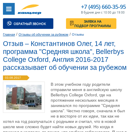
+7 (495) 660-35-95
В будние дни с 10:00 до 19:00
ЗАЯВКА НА
ОБРАТНЫЙ ЗВОНОК
ПОДБОР ПРОГРАММЫ
/
/
Главная
Отзывы об обучении за рубежом
Отзывы
Отзыв – Константинов Олег, 14 лет,
программа "Средняя школа", Bellerbys
College Oxford, Англия 2016-2017
рассказывает об обучении за рубежом
03.08.2017
В этом учебном году родители
отправили меня в английскую школу
Bellerbys College Oxford, где на
протяжении нескольких месяцев я
занимался по программе "Средняя
школа". Честно говоря, сначала я был
не в восторге от их идеи, так как не
хотел на год разлучаться с родными и считал, что в новой
школе мне сложно будет найти новых друзей. Но когда я