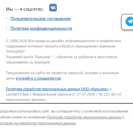
Мы — в соцсетях:
Пользовательское соглашение
Политика конфиденциальности
© 1998-2026 Все права на дизайн, информационное и графическое
содержание интернет-проекта eStudy.ru принадлежит компании
"КАНЦЛЕР".
Языковой центр "Канцлер" — обучение за рубежом и престижное
образование за границей.
Предложение на сайте не является офертой, условия и конечные
цены
уточняйте у специалистов
.
Политика обработки персональных данных ООО «Канцлер»
в
соответствии с Федеральным законом от 27.07.2006 г. № 152-ФЗ «О
персональных данных».
Соглашение об использовании сайта ООО «Канцлер»
, включающее
соглашение на обработку персональных данных и использование
родолжая использовать сайт, вы соглашаетесь с политикой использования
файлов cookie. В случае несогласия — покиньте сайт.
айлов cookie на основании
Политики обработки персональных данных
и
Для отзыва согласия на обработку персональных данных направьте
огласия на обработку персональных данных
.
запрос на адрес эл. почты:
info@estudy.ru
.