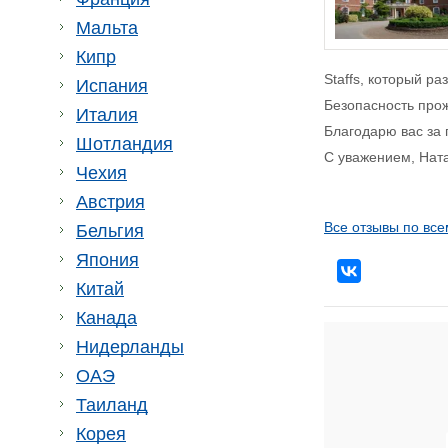
Мальта
Кипр
Staffs, который р
Испания
Безопасность про
Италия
Благодарю вас за 
Шотландия
С уважением, Нат
Чехия
Австрия
Все отзывы по все
Бельгия
Япония
Китай
Канада
Нидерланды
ОАЭ
Таиланд
Корея