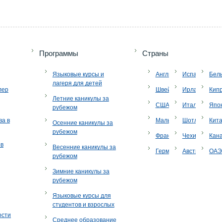
Программы
Страны
Языковые курсы и
Англия
Испания
Бел
лагеря для детей
лер
Швейцария
Ирландия
Кип
Летние каникулы за
США
Италия
Япо
рубежом
ва в
Мальта
Шотландия
Кит
Осенние каникулы за
рубежом
Франция
Чехия
Кан
ов
Весенние каникулы за
Германия
Австрия
ОА
рубежом
Зимние каникулы за
рубежом
Языковые курсы для
студентов и взрослых
ости
Среднее образование