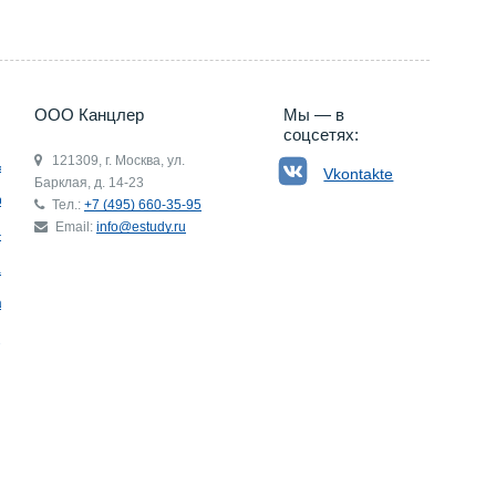
ООО Канцлер
Мы — в
соцсетях:
121309, г. Москва, ул.
ьгия
Vkontakte
Барклая, д. 14-23
р
Тел.:
+7 (495) 660-35-95
Email:
info@estudy.ru
ния
ай
ада
Э