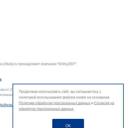
а eStudy.ru принадлежит компании "КАНЦЛЕР".
в
.
ом от 27.07.2006 г. № 152-ФЗ «О персональных данных».
Продолжая использовать сайт, вы соглашаетесь с
рсональных данных и использование файлов cookie. В случае
политикой использования файлов cookie на основании
Политики обработки персональных данных
и
Согласия на
nfo@estudy.ru
.
обработку персональных данных
.
OK