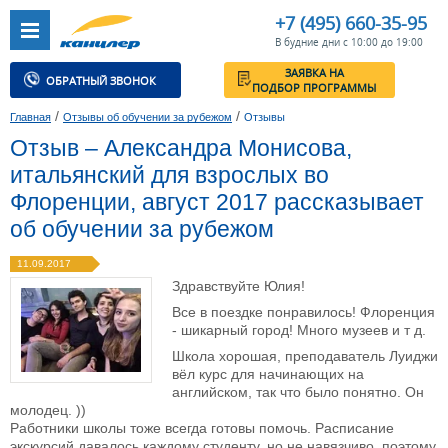
+7 (495) 660-35-95
В будние дни с 10:00 до 19:00
ЗАЯВКА НА
ОБРАТНЫЙ ЗВОНОК
ПОДБОР ПРОГРАММЫ
/
/
Главная
Отзывы об обучении за рубежом
Отзывы
Отзыв – Александра Монисова,
итальянский для взрослых во
Флоренции, август 2017 рассказывает
об обучении за рубежом
11.09.2017
Здравствуйте Юлия!
Все в поездке понравилось! Флоренция
- шикарный город! Много музеев и т д.
Школа хорошая, преподаватель Луиджи
вёл курс для начинающих на
английском, так что было понятно. Он
молодец. ))
Работники школы тоже всегда готовы помочь. Расписание
экскурсий давалось каждому студенту, но не навязчиво, поэтому