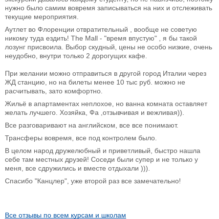
нужно было самим вовремя записываться на них и отслеживать
текущие мероприятия.
Аутлет во Флоренции отвратительный , вообще не советую
никому туда ездить! The Mall - "время впустую" , я бы такой
лозунг присвоила. Выбор скудный, цены не особо низкие, очень
неудобно, внутри только 2 дорогущих кафе.
При желании можно отправиться в другой город Италии через
ЖД станцию, но на билеты менее 10 тыс руб. можно не
расчитывать, зато комфортно.
Жильё в апартаментах неплохое, но ванна комната оставляет
желать лучшего. Хозяйка, Фа ,отзывчивая и вежливая)).
Все разговаривают на английском, все все понимают.
Трансферы вовремя, все под контролем было.
В целом народ дружелюбный и приветливый, быстро нашла
себе там местных друзей! Соседи были супер и не только у
меня, все сдружились и вместе отдыхали ))).
Спасибо "Канцлер", уже второй раз все замечательно!
Все отзывы по всем курсам и школам