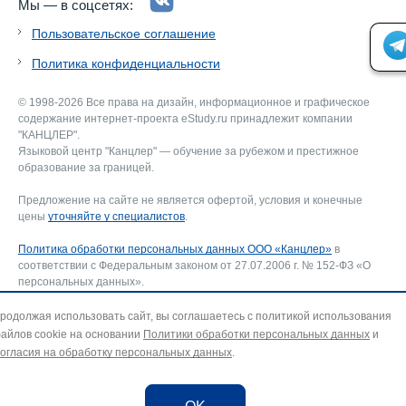
Мы — в соцсетях:
Пользовательское соглашение
Политика конфиденциальности
© 1998-2026 Все права на дизайн, информационное и графическое
содержание интернет-проекта eStudy.ru принадлежит компании
"КАНЦЛЕР".
Языковой центр "Канцлер" — обучение за рубежом и престижное
образование за границей.
Предложение на сайте не является офертой, условия и конечные
цены
уточняйте у специалистов
.
Политика обработки персональных данных ООО «Канцлер»
в
соответствии с Федеральным законом от 27.07.2006 г. № 152-ФЗ «О
персональных данных».
Соглашение об использовании сайта ООО «Канцлер»
, включающее
соглашение на обработку персональных данных и использование
родолжая использовать сайт, вы соглашаетесь с политикой использования
файлов cookie. В случае несогласия — покиньте сайт.
айлов cookie на основании
Политики обработки персональных данных
и
Для отзыва согласия на обработку персональных данных направьте
огласия на обработку персональных данных
.
запрос на адрес эл. почты:
info@estudy.ru
.