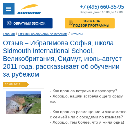
+7 (495) 660-35-95
В будние дни с 10:00 до 19:00
ЗАЯВКА НА
ОБРАТНЫЙ ЗВОНОК
ПОДБОР ПРОГРАММЫ
/
/
Главная
Отзывы об обучении за рубежом
Отзывы
Отзыв – Ибрагимова Софья, школа
Sidmouth International School,
Великобритания, Сидмут, июль-август
2011 года. рассказывает об обучении
за рубежом
30.08.2011
- Как прошла встреча в аэропорту?
- Хорошо, нашли встречающего сразу
же.
- Как прошло размещение и знакомство
с семьей или с соседями по комнате?
- Хорошо, тем более, что я жила одна)