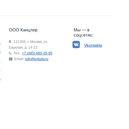
ООО Канцлер
Мы — в
соцсетях:
121309, г. Москва, ул.
ьгия
Vkontakte
Барклая, д. 14-23
р
Тел.:
+7 (495) 660-35-95
Email:
info@estudy.ru
ния
ай
ада
Э