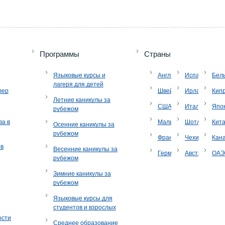
Программы
Страны
Языковые курсы и
Англия
Испания
Бел
лагеря для детей
лер
Швейцария
Ирландия
Кип
Летние каникулы за
США
Италия
Япо
рубежом
ва в
Мальта
Шотландия
Кит
Осенние каникулы за
рубежом
Франция
Чехия
Кан
ов
Весенние каникулы за
Германия
Австрия
ОА
рубежом
Зимние каникулы за
рубежом
Языковые курсы для
студентов и взрослых
ости
Среднее образование