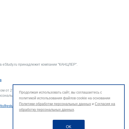
а eStudy.ru принадлежит компании "КАНЦЛЕР".
в
.
ом от 27.07.2006 г. № 152-ФЗ «О персональных данных».
Продолжая использовать сайт, вы соглашаетесь с
рсональных данных и использование файлов cookie. В случае
политикой использования файлов cookie на основании
Политики обработки персональных данных
и
Согласия на
nfo@estudy.ru
.
обработку персональных данных
.
OK