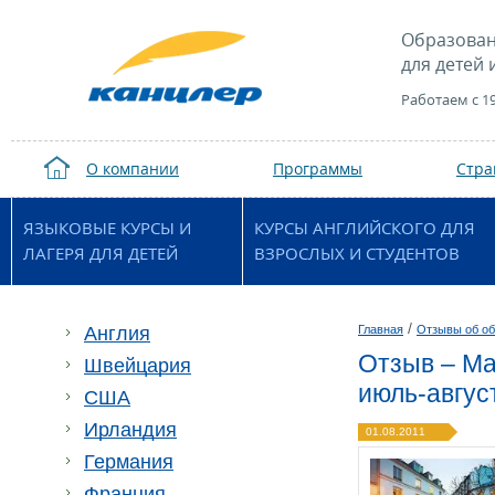
Образован
для детей 
Работаем с 1
О компании
Программы
Стр
ЯЗЫКОВЫЕ КУРСЫ И
КУРСЫ АНГЛИЙСКОГО ДЛЯ
ЛАГЕРЯ ДЛЯ ДЕТЕЙ
ВЗРОСЛЫХ И СТУДЕНТОВ
/
Англия
Главная
Отзывы об об
Отзыв – Ма
Швейцария
июль-авгус
США
Ирландия
01.08.2011
Германия
Франция