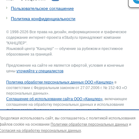
Пользовательское соглашение
Политика конфиденциальности
© 1998-2026 Все права на дизайн, информационное и графическое
содержание интернет-проекта eStudy.ru принадлежит компании
"КАНЦЛЕР".
Языковой центр "Канцлер" — обучение за рубежом и престижное
образование за границей.
Предложение на сайте не является офертой, условия и конечные
цены
уточняйте у специалистов
.
Политика обработки персональных данных ООО «Канцлер»
в
соответствии с Федеральным законом от 27.07.2006 г. № 152-ФЗ «О
персональных данных».
Соглашение об использовании сайта ООО «Канцлер»
, включающее
соглашение на обработку персональных данных и использование
файлов cookie. В случае несогласия — покиньте сайт.
Для отзыва согласия на обработку персональных данных направьте
Продолжая использовать сайт, вы соглашаетесь с политикой использования
запрос на адрес эл. почты:
info@estudy.ru
.
файлов cookie на основании
Политики обработки персональных данных
и
Согласия на обработку персональных данных
.