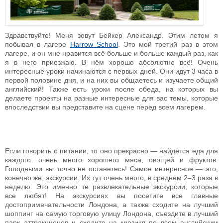
Здравствуйте! Меня зовут Бейкер Александр. Этим летом я
побывал в лагере
Harrow School
. Это мой третий раз в этом
лагере, и он мне нравится всё больше и больше каждый раз, как
я в него приезжаю. В нём хорошо абсолютно всё! Очень
интересные уроки начинаются с первых дней. Они идут 3 часа в
первой половине дня, и на них вы общаетесь и изучаете общий
английский! Также есть уроки после обеда, на которых вы
делаете проекты на разные интересные для вас темы, которые
впоследствии вы представите на сцене перед всем лагерем.
Если говорить о питании, то оно прекрасно — найдётся еда для
каждого: очень много хорошего мяса, овощей и фруктов.
Голодными вы точно не останетесь! Самое интересное — это,
конечно же, экскурсии. Их тут очень много, в среднем 2–3 раза в
неделю. Это именно те развлекательные экскурсии, которые
все любят! На экскурсиях вы посетите все главные
достопримечательности Лондона, а также сходите на лучший
шоппинг на самую торговую улицу Лондона, съездите в лучший
парк аттракционов и сходите на мюзикл по всем английским