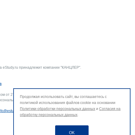
а eStudy.ru принадлежит компании "КАНЦЛЕР".
в
.
ом от 27.07.2006 г. № 152-ФЗ «О персональных данных».
Продолжая использовать сайт, вы соглашаетесь с
рсональных данных и использование файлов cookie. В случае
политикой использования файлов cookie на основании
Политики обработки персональных данных
и
Согласия на
nfo@estudy.ru
.
обработку персональных данных
.
OK