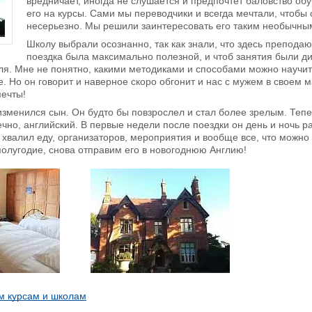
вредничает, иногда не слушается и предпочтет баловство об
его на курсы. Сами мы переводчики и всегда мечтали, чтобы 
несерьезно. Мы решили заинтересовать его таким необычным
Школу выбрали осознанно, так как знали, что здесь препода
поездка была максимально полезной, и чтоб занятия были д
ля. Мне не понятно, какими методиками и способами можно научит
. Но он говорит и наверное скоро обгонит и нас с мужем в своем
ечты!
 изменился сын. Он будто бы повзрослел и стал более зрелым. Теп
ечно, английский. В первые недели после поездки он день и ночь р
, хвалил еду, организаторов, мероприятия и вообще все, что можно
полугодие, снова отправим его в новогоднюю Англию!
м курсам и школам