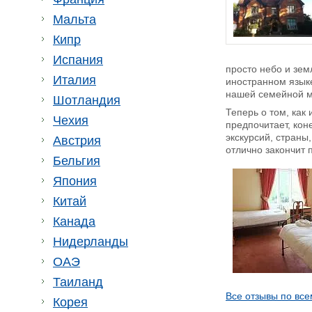
Мальта
Кипр
Испания
просто небо и зем
Италия
иностранном языке
нашей семейной м
Шотландия
Теперь о том, как
Чехия
предпочитает, кон
экскурсий, страны
Австрия
отлично закончит 
Бельгия
Япония
Китай
Канада
Нидерланды
ОАЭ
Таиланд
Все отзывы по все
Корея