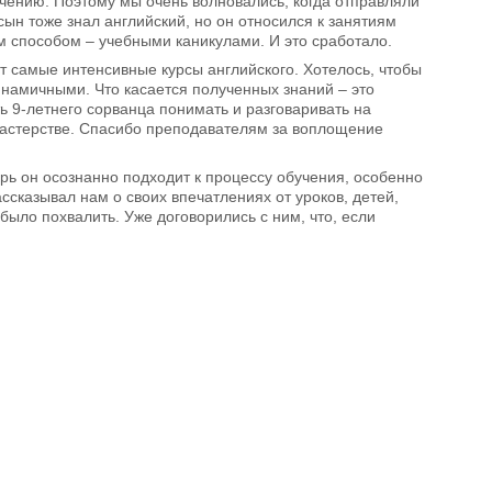
учению. Поэтому мы очень волновались, когда отправляли
сын тоже знал английский, но он относился к занятиям
 способом – учебными каникулами. И это сработало.
ют самые интенсивные курсы английского. Хотелось, чтобы
инамичными. Что касается полученных знаний – это
ь 9-летнего сорванца понимать и разговаривать на
 мастерстве. Спасибо преподавателям за воплощение
ерь он осознанно подходит к процессу обучения, особенно
ассказывал нам о своих впечатлениях от уроков, детей,
 было похвалить. Уже договорились с ним, что, если