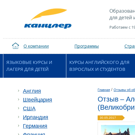
Образован
для детей 
Работаем с 1
О компании
Программы
Стр
ЯЗЫКОВЫЕ КУРСЫ И
КУРСЫ АНГЛИЙСКОГО ДЛЯ
ЛАГЕРЯ ДЛЯ ДЕТЕЙ
ВЗРОСЛЫХ И СТУДЕНТОВ
/
Англия
Главная
Отзывы об об
Отзыв – Ал
Швейцария
(Великобри
США
Ирландия
30.05.2017
Германия
Франция