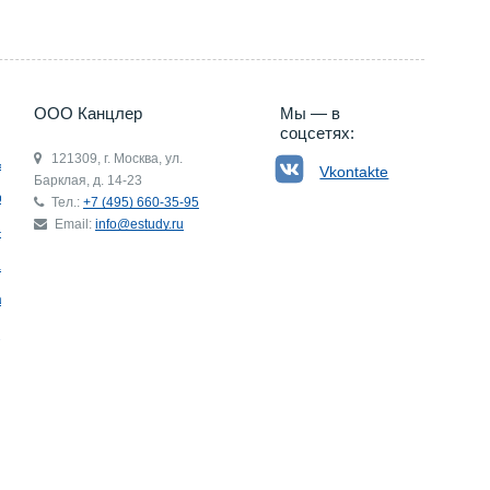
ООО Канцлер
Мы — в
соцсетях:
121309, г. Москва, ул.
ьгия
Vkontakte
Барклая, д. 14-23
р
Тел.:
+7 (495) 660-35-95
Email:
info@estudy.ru
ния
ай
ада
Э