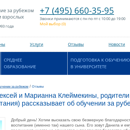
+7 (495) 660-35-95
ие за рубежом
и взрослых
Звонки принимаются с пн по пт с 10:00 до 19:00
Мой выбор (
0
)
993 года
аны
Услуги
Отзывы
Новости
СРЕДНЕЕ
ПОДГОТОВКА К ОБУЧЕНИЮ
ОБРАЗОВАНИЕ
В УНИВЕРСИТЕТЕ
/
учении за рубежом
Отзывы
ексей и Марианна Клеймекины, родители,
тания) рассказывает об обучении за руб
Добрый день! Хотим высказать свою безмерную благодарност
воспитание (именно так) нашего сына. Его зовут Данила и ему