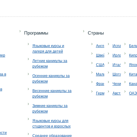
Программы
Страны
Языковые курсы и
Англия
Испания
Бел
лагеря для детей
лер
Швейцария
Ирландия
Кип
Летние каникулы за
США
Италия
Япо
рубежом
ва в
Мальта
Шотландия
Кит
Осенние каникулы за
рубежом
Франция
Чехия
Кан
ов
Весенние каникулы за
Германия
Австрия
ОА
рубежом
Зимние каникулы за
рубежом
Языковые курсы для
студентов и взрослых
ости
Среднее образование