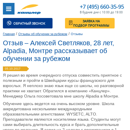
+7 (495) 660-35-95
В будние дни с 10:00 до 19:00
ЗАЯВКА НА
ОБРАТНЫЙ ЗВОНОК
ПОДБОР ПРОГРАММЫ
/
/
Главная
Отзывы об обучении за рубежом
Отзывы
Отзыв – Алексей Светляков, 28 лет,
Alpadia, Монтре рассказывает об
обучении за рубежом
05.10.2017
Я решил во время очередного отпуска совместить приятное с
полезным и пройти в Швейцарии курсы французского для
взрослых. Я неплохо знаю язык еще со школы, но разговорной
практики не хватает. Обратился в компанию «Канцлер».
Менеджер Ольга посоветовала мне школу Alpadia в Монтре.
Обучение здесь ведется на очень высоком уровне. Школа
аккредитована несколькими международными
образовательными агентствами: WYSETC, ALTO.
Преподаватели являются носителями языка. Студенты могут
сами выбирать длительность курса и брать дополнительные
уроки по желанию. Я ездил на 2 недели с проживанием в 1-