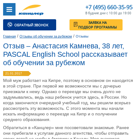
+7 (495) 660-35-95
В будние дни с 10:00 до 19:00
ЗАЯВКА НА
ОБРАТНЫЙ ЗВОНОК
ПОДБОР ПРОГРАММЫ
/
/
Главная
Отзывы об обучении за рубежом
Отзывы
Отзыв – Анастасия Камнева, 38 лет,
PASCAL English School рассказывает
об обучении за рубежом
21.01.2017
Мой муж работает на Кипре, поэтому в основном он находится
в этой стране. При первой же возможности мы с дочерью
приезжали к нему. Однако о переезде мы очень долго не
задумывались, ведь наш ребенок учится здесь, в России. Но
когда закончился очередной учебный год, мы решили всерьез
рассмотреть эту возможность. С этого момента мы начали
искать информацию о переезде на Кипр и о получении
среднего образования.
Обратиться в «Канцлер» мне посоветовали знакомые. Ранее
они прибегали к услугам данного агентства, чтобы отправить
своих детей на учебу в Америку и Канаду. Моя знакомая