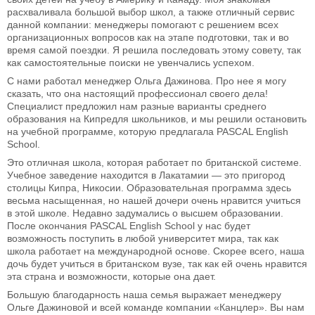
расхваливала большой выбор школ, а также отличный сервис
данной компании: менеджеры помогают с решением всех
организационных вопросов как на этапе подготовки, так и во
время самой поездки. Я решила последовать этому совету, так
как самостоятельные поиски не увенчались успехом.
С нами работал менеджер Ольга Дажинова. Про нее я могу
сказать, что она настоящий профессионал своего дела!
Специалист предложил нам разные варианты среднего
образования на Кипредля школьников, и мы решили остановить
на учебной программе, которую предлагала PASCAL English
School.
Это отличная школа, которая работает по британской системе.
Учебное заведение находится в Лакатамии — это пригород
столицы Кипра, Никосии. Образовательная программа здесь
весьма насыщенная, но нашей дочери очень нравится учиться
в этой школе. Недавно задумались о высшем образовании.
После окончания PASCAL English School у нас будет
возможность поступить в любой университет мира, так как
школа работает на международной основе. Скорее всего, наша
дочь будет учиться в британском вузе, так как ей очень нравится
эта страна и возможности, которые она дает.
Большую благодарность наша семья выражает менеджеру
Ольге Дажиновой и всей команде компании «Канцлер». Вы нам