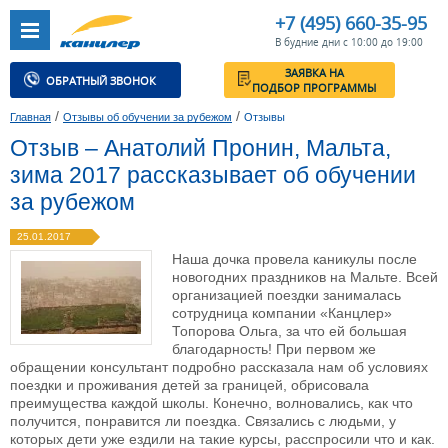
+7 (495) 660-35-95
В будние дни с 10:00 до 19:00
ЗАЯВКА НА
ОБРАТНЫЙ ЗВОНОК
ПОДБОР ПРОГРАММЫ
/
/
Главная
Отзывы об обучении за рубежом
Отзывы
Отзыв – Анатолий Пронин, Мальта,
зима 2017 рассказывает об обучении
за рубежом
25.01.2017
Наша дочка провела каникулы после
новогодних праздников на Мальте. Всей
организацией поездки занималась
сотрудница компании «Канцлер»
Топорова Ольга, за что ей большая
благодарность! При первом же
обращении консультант подробно рассказала нам об условиях
поездки и проживания детей за границей, обрисовала
преимущества каждой школы. Конечно, волновались, как что
получится, понравится ли поездка. Связались с людьми, у
которых дети уже ездили на такие курсы, расспросили что и как.