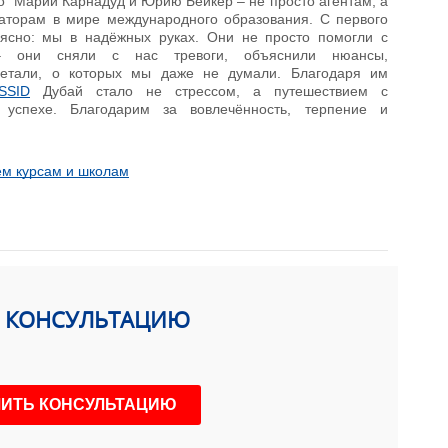
о Марии Карнадуд и Юрию Бейкер – не просто агентам, а
аторам в мире международного образования. С первого
 ясно: мы в надёжных руках. Они не просто помогли с
 они сняли с нас тревоги, объяснили нюансы,
детали, о которых мы даже не думали. Благодаря им
SSID
Дубай стало не стрессом, а путешествием с
 успехе. Благодарим за вовлечённость, терпение и
ем курсам и школам
Ь КОНСУЛЬТАЦИЮ