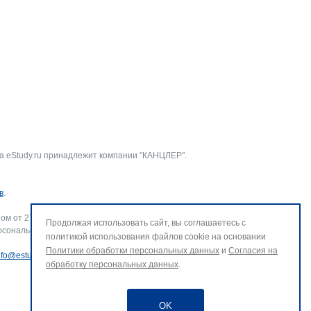
а eStudy.ru принадлежит компании "КАНЦЛЕР".
в
.
ом от 27.07.2006 г. № 152-ФЗ «О персональных данных».
Продолжая использовать сайт, вы соглашаетесь с
рсональных данных и использование файлов cookie. В случае
политикой использования файлов cookie на основании
Политики обработки персональных данных
и
Согласия на
nfo@estudy.ru
.
обработку персональных данных
.
OK