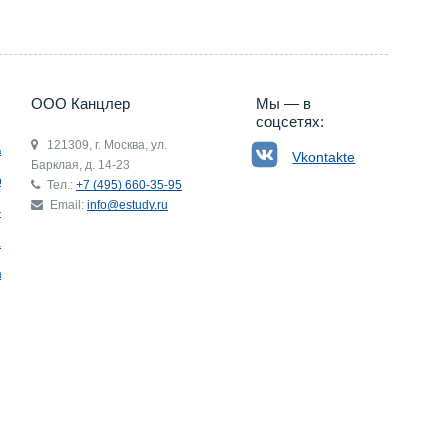
ООО Канцлер
Мы — в
соцсетях:
121309, г. Москва, ул.
ьгия
Vkontakte
Барклая, д. 14-23
р
Тел.:
+7 (495) 660-35-95
Email:
info@estudy.ru
ния
ай
ада
Э