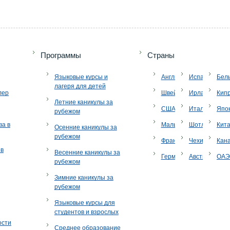
Программы
Страны
Языковые курсы и
Англия
Испания
Бел
лагеря для детей
лер
Швейцария
Ирландия
Кип
Летние каникулы за
США
Италия
Япо
рубежом
ва в
Мальта
Шотландия
Кит
Осенние каникулы за
рубежом
Франция
Чехия
Кан
ов
Весенние каникулы за
Германия
Австрия
ОА
рубежом
Зимние каникулы за
рубежом
Языковые курсы для
студентов и взрослых
ости
Среднее образование