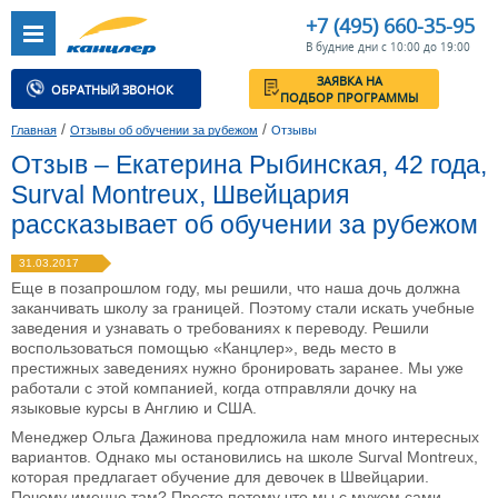
+7 (495) 660-35-95
В будние дни с 10:00 до 19:00
ЗАЯВКА НА
ОБРАТНЫЙ ЗВОНОК
ПОДБОР ПРОГРАММЫ
/
/
Главная
Отзывы об обучении за рубежом
Отзывы
Отзыв – Екатерина Рыбинская, 42 года,
Surval Montreux, Швейцария
рассказывает об обучении за рубежом
31.03.2017
Еще в позапрошлом году, мы решили, что наша дочь должна
заканчивать школу за границей. Поэтому стали искать учебные
заведения и узнавать о требованиях к переводу. Решили
воспользоваться помощью «Канцлер», ведь место в
престижных заведениях нужно бронировать заранее. Мы уже
работали с этой компанией, когда отправляли дочку на
языковые курсы в Англию и США.
Менеджер Ольга Дажинова предложила нам много интересных
вариантов. Однако мы остановились на школе Surval Montreux,
которая предлагает обучение для девочек в Швейцарии.
Почему именно там? Просто потому что мы с мужем сами