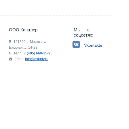
ООО Канцлер
Мы — в
соцсетях:
121309, г. Москва, ул.
ьгия
Vkontakte
Барклая, д. 14-23
р
Тел.:
+7 (495) 660-35-95
Email:
info@estudy.ru
ния
ай
ада
Э