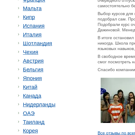
очередного отпуск
самостоятельно бе
Мальта
Выбор курсов для 
Кипр
подобрал сам. Про
Подобрали курс оч
Испания
Дажиновой. Мене
Италия
В итоге остановил
Шотландия
никогда. Школа пр
языковых навыков,
Чехия
В свободное время
Австрия
смог посмотреть н
Бельгия
Спасибо компании 
Япония
Китай
Канада
Нидерланды
ОАЭ
Таиланд
Корея
Все отзывы по все