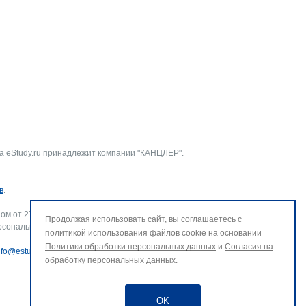
а eStudy.ru принадлежит компании "КАНЦЛЕР".
в
.
ом от 27.07.2006 г. № 152-ФЗ «О персональных данных».
Продолжая использовать сайт, вы соглашаетесь с
рсональных данных и использование файлов cookie. В случае
политикой использования файлов cookie на основании
Политики обработки персональных данных
и
Согласия на
nfo@estudy.ru
.
обработку персональных данных
.
OK