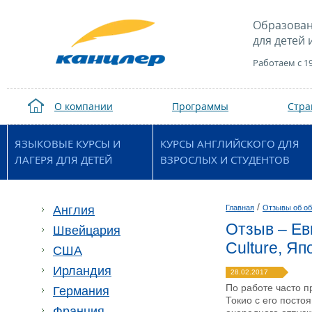
Образован
для детей 
Работаем с 1
О компании
Программы
Стр
ЯЗЫКОВЫЕ КУРСЫ И
КУРСЫ АНГЛИЙСКОГО ДЛЯ
ЛАГЕРЯ ДЛЯ ДЕТЕЙ
ВЗРОСЛЫХ И СТУДЕНТОВ
/
Англия
Главная
Отзывы об об
Отзыв – Евг
Швейцария
Culture, Я
США
Ирландия
28.02.2017
По работе часто п
Германия
Токио с его посто
Франция