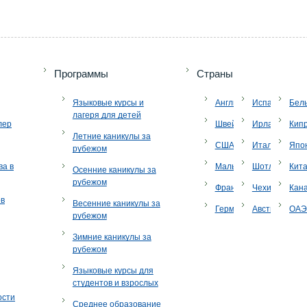
Программы
Страны
Языковые курсы и
Англия
Испания
Бел
лагеря для детей
лер
Швейцария
Ирландия
Кип
Летние каникулы за
США
Италия
Япо
рубежом
ва в
Мальта
Шотландия
Кит
Осенние каникулы за
рубежом
Франция
Чехия
Кан
ов
Весенние каникулы за
Германия
Австрия
ОА
рубежом
Зимние каникулы за
рубежом
Языковые курсы для
студентов и взрослых
ости
Среднее образование