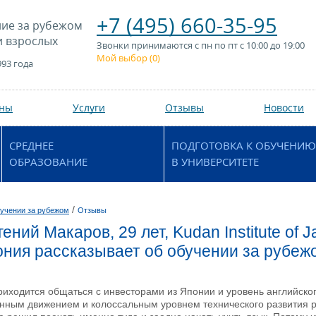
+7 (495) 660-35-95
ие за рубежом
и взрослых
Звонки принимаются с пн по пт с 10:00 до 19:00
Мой выбор (
0
)
993 года
аны
Услуги
Отзывы
Новости
СРЕДНЕЕ
ПОДГОТОВКА К ОБУЧЕНИЮ
ОБРАЗОВАНИЕ
В УНИВЕРСИТЕТЕ
/
учении за рубежом
Отзывы
ений Макаров, 29 лет, Kudan Institute of
пония рассказывает об обучении за рубеж
риходится общаться с инвесторами из Японии и уровень английског
янным движением и колоссальным уровнем технического развития 