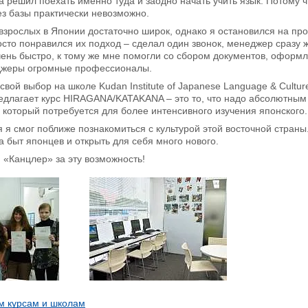
а решил поехать именно туда и заодно начать учить язык. Потому ч
з базы практически невозможно.
взрослых в Японии достаточно широк, однако я остановился на п
сто понравился их подход – сделал один звонок, менеджер сразу ж
ень быстро, к тому же мне помогли со сбором документов, оформ
джеры огромные профессионалы.
 свой выбор на школе Kudan Institute of Japanese Language & Cultu
едлагает курс HIRAGANA/KATAKANA – это то, что надо абсолютным 
 который потребуется для более интенсивного изучения японского.
 я смог поближе познакомиться с культурой этой восточной страны
а быт японцев и открыть для себя много нового.
«Канцлер» за эту возможность!
м курсам и школам