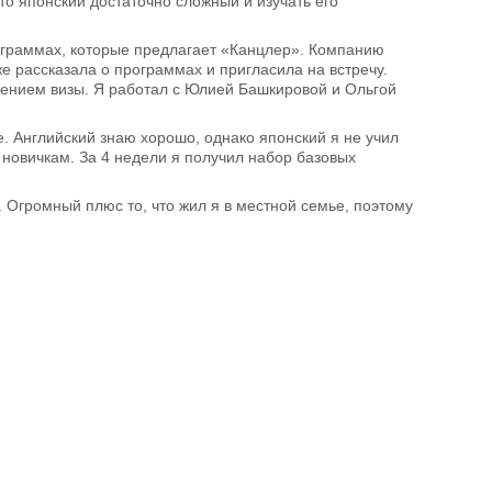
то японский достаточно сложный и изучать его
рограммах, которые предлагает «Канцлер». Компанию
е рассказала о программах и пригласила на встречу.
лением визы. Я работал с Юлией Башкировой и Ольгой
re. Английский знаю хорошо, однако японский я не учил
новичкам. За 4 недели я получил набор базовых
. Огромный плюс то, что жил я в местной семье, поэтому