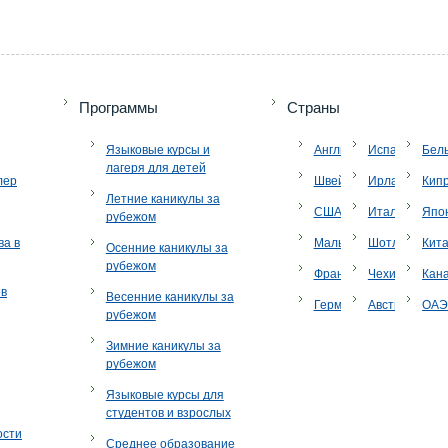
Программы
Страны
Языковые курсы и
Англия
Испания
Бел
лагеря для детей
лер
Швейцария
Ирландия
Кип
Летние каникулы за
США
Италия
Япо
рубежом
ва в
Мальта
Шотландия
Кит
Осенние каникулы за
рубежом
Франция
Чехия
Кан
ов
Весенние каникулы за
Германия
Австрия
ОА
рубежом
Зимние каникулы за
рубежом
Языковые курсы для
студентов и взрослых
ости
Среднее образование