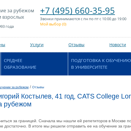
+7 (495) 660-35-95
ие за рубежом
и взрослых
Звонки принимаются с пн по пт с 10:00 до 19:00
Мой выбор (
0
)
993 года
аны
Услуги
Отзывы
Новости
СРЕДНЕЕ
ПОДГОТОВКА К ОБУЧЕНИЮ
ОБРАЗОВАНИЕ
В УНИВЕРСИТЕТЕ
/
учении за рубежом
Отзывы
игорий Костылев, 41 год, CATS College L
а рубежом
читься за границей. Сначала мы нашли ей репетиторов в Москве 
 не достаточно. В итоге мы решили отправить ее на обучение за гра