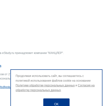
а eStudy.ru принадлежит компании "КАНЦЛЕР".
в
.
ом от 27.07.2006 г. № 152-ФЗ «О персональных данных».
Продолжая использовать сайт, вы соглашаетесь с
рсональных данных и использование файлов cookie. В случае
политикой использования файлов cookie на основании
Политики обработки персональных данных
и
Согласия на
nfo@estudy.ru
.
обработку персональных данных
.
OK