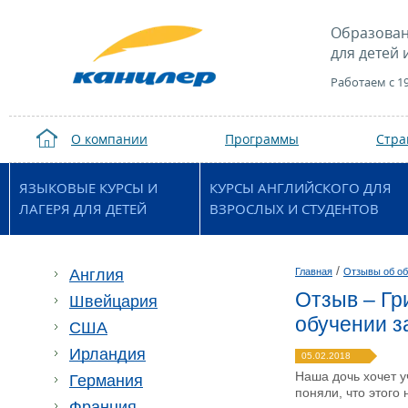
Образован
для детей 
Работаем с 1
О компании
Программы
Стр
ЯЗЫКОВЫЕ КУРСЫ И
КУРСЫ АНГЛИЙСКОГО ДЛЯ
ЛАГЕРЯ ДЛЯ ДЕТЕЙ
ВЗРОСЛЫХ И СТУДЕНТОВ
/
Англия
Главная
Отзывы об об
Отзыв – Гр
Швейцария
обучении з
США
Ирландия
05.02.2018
Наша дочь хочет у
Германия
поняли, что этого
Франция