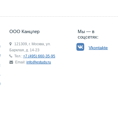
ООО Канцлер
Мы — в
соцсетях:
121309, г. Москва, ул.
ьгия
Vkontakte
Барклая, д. 14-23
р
Тел.:
+7 (495) 660-35-95
Email:
info@estudy.ru
ния
ай
ада
Э