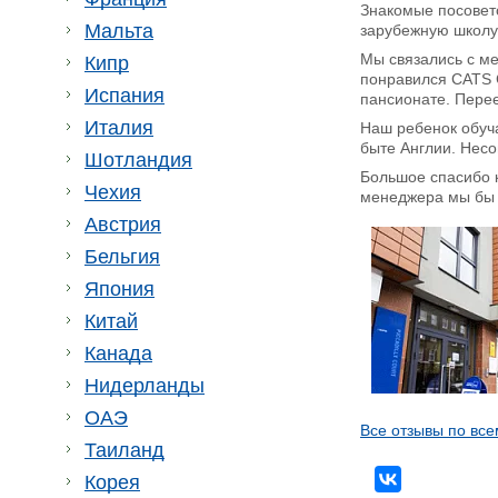
Знакомые посовето
Мальта
зарубежную школу,
Мы связались с ме
Кипр
понравился CATS C
Испания
пансионате. Пере
Италия
Наш ребенок обуча
быте Англии. Несо
Шотландия
Большое спасибо 
Чехия
менеджера мы бы н
Австрия
Бельгия
Япония
Китай
Канада
Нидерланды
ОАЭ
Все отзывы по все
Таиланд
Корея