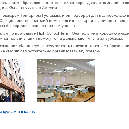
вали нам обратился в агентство «Канцлер». Данная компания в св
 и сейчас он учится в Америке.
неджером Григорием Густовым, и он подобрал для нас несколько 
ollege London. Григорий помог решить все организационные вопро
езд был организован на высшем уровне.
лся по программе High School Term. Она получила хорошую академи
мненно, эти знания помогут ей в дальнейшей жизни за рубежом.
компании «Канцлер» за возможность получить хорошее образовани
е смогли самостоятельно организовать эту поездку.
м курсам и школам