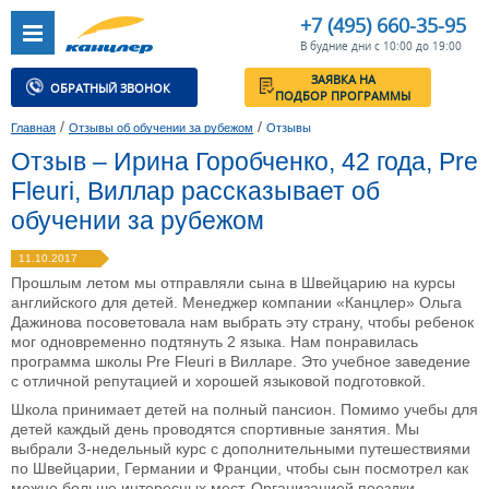
+7 (495) 660-35-95
В будние дни с 10:00 до 19:00
ЗАЯВКА НА
ОБРАТНЫЙ ЗВОНОК
ПОДБОР ПРОГРАММЫ
/
/
Главная
Отзывы об обучении за рубежом
Отзывы
Отзыв – Ирина Горобченко, 42 года, Pre
Fleuri, Виллар рассказывает об
обучении за рубежом
11.10.2017
Прошлым летом мы отправляли сына в Швейцарию на курсы
английского для детей. Менеджер компании «Канцлер» Ольга
Дажинова посоветовала нам выбрать эту страну, чтобы ребенок
мог одновременно подтянуть 2 языка. Нам понравилась
программа школы Pre Fleuri в Вилларе. Это учебное заведение
с отличной репутацией и хорошей языковой подготовкой.
Школа принимает детей на полный пансион. Помимо учебы для
детей каждый день проводятся спортивные занятия. Мы
выбрали 3-недельный курс с дополнительными путешествиями
по Швейцарии, Германии и Франции, чтобы сын посмотрел как
можно больше интересных мест. Организацией поездки