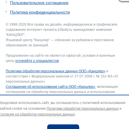
Пользовательское соглашение
Политика конфиденциальности
© 1998-2026 Все права на дизайн, информационное и графическое
содержание интернет-проекта eStudy.ru принадлежит компании
"КАНЦЛЕР".
Языковой центр "Канцлер" — обучение за рубежом и престижное
образование за границей.
Предложение на сайте не является офертой, условия и конечные
цены
уточняйте у специалистов
.
Политика обработки персональных данных ООО «Канцлер»
в
соответствии с Федеральным законом от 27.07.2006 г. № 152-ФЗ «О
персональных данных».
Соглашение об использовании сайта ООО «Канцлер»
, включающее
соглашение на обработку персональных данных и использование
файлов cookie. В случае несогласия — покиньте сайт.
Для отзыва согласия на обработку персональных данных направьте
Продолжая использовать сайт, вы соглашаетесь с политикой использования
запрос на адрес эл. почты:
info@estudy.ru
.
файлов cookie на основании
Политики обработки персональных данных
и
Согласия на обработку персональных данных
.