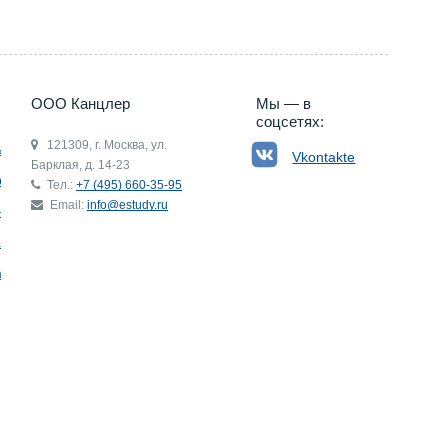
ООО Канцлер
Мы — в
соцсетях:
121309, г. Москва, ул.
ьгия
Vkontakte
Барклая, д. 14-23
р
Тел.:
+7 (495) 660-35-95
Email:
info@estudy.ru
ния
ай
ада
Э