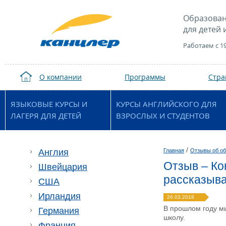
Образован
для детей 
Работаем с 1
О компании
Программы
Стр
ЯЗЫКОВЫЕ КУРСЫ И
КУРСЫ АНГЛИЙСКОГО ДЛЯ
ЛАГЕРЯ ДЛЯ ДЕТЕЙ
ВЗРОСЛЫХ И СТУДЕНТОВ
/
Англия
Главная
Отзывы об об
Отзыв – Кон
Швейцария
рассказыва
США
Ирландия
26.03.2018
В прошлом году мы
Германия
школу.
Франция