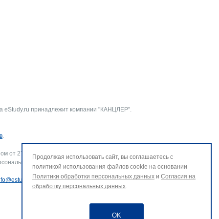
а eStudy.ru принадлежит компании "КАНЦЛЕР".
в
.
ом от 27.07.2006 г. № 152-ФЗ «О персональных данных».
Продолжая использовать сайт, вы соглашаетесь с
рсональных данных и использование файлов cookie. В случае
политикой использования файлов cookie на основании
Политики обработки персональных данных
и
Согласия на
nfo@estudy.ru
.
обработку персональных данных
.
OK