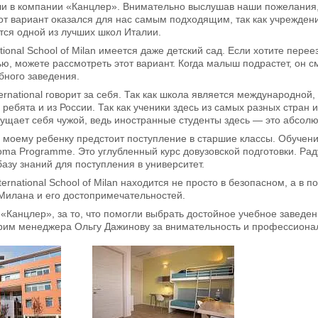
ли в компании «Канцлер». Внимательно выслушав наши пожелания,
Этот вариант оказался для нас самым подходящим, так как учрежде
тся одной из лучших школ Италии.
national School of Milan имеется даже детский сад. Если хотите пе
ью, можете рассмотреть этот вариант. Когда малыш подрастет, он см
бного заведения.
ernational говорит за себя. Так как школа является международно
 ребята и из России. Так как ученики здесь из самых разных стран 
ущает себя чужой, ведь иностранные студенты здесь — это абсол
моему ребенку предстоит поступление в старшие классы. Обучение
loma Programme. Это углубленный курс довузовской подготовки. Рад
азу знаний для поступления в университет.
ternational School of Milan находится не просто в безопасном, а 
Милана и его достопримечательностей.
«Канцлер», за то, что помогли выбрать достойное учебное заведен
рим менеджера Ольгу Дажинову за внимательность и профессиона