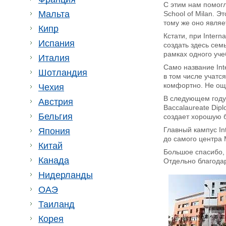
С этим нам помог
Мальта
School of Milan. 
тому же оно являе
Кипр
Кстати, при Inter
Испания
создать здесь сем
рамках одного уче
Италия
Само название Int
Шотландия
в том числе учатся
комфортно. Не ощ
Чехия
В следующем году 
Австрия
Baccalaureate Dip
Бельгия
создает хорошую б
Главный кампус In
Япония
до самого центра 
Китай
Большое спасибо, 
Канада
Отдельно благода
Нидерланды
ОАЭ
Таиланд
Корея