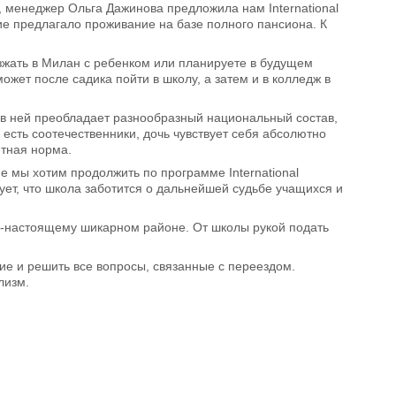
 менеджер Ольга Дажинова предложила нам International
ние предлагало проживание на базе полного пансиона. К
реезжать в Милан с ребенком или планируете в будущем
ожет после садика пойти в школу, а затем и в колледж в
й, в ней преобладает разнообразный национальный состав,
и есть соотечественники, дочь чувствует себя абсолютно
ютная норма.
 мы хотим продолжить по программе International
ует, что школа заботится о дальнейшей судьбе учащихся и
в по-настоящему шикарном районе. От школы рукой подать
ие и решить все вопросы, связанные с переездом.
лизм.