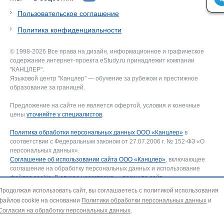
Пользовательское соглашение
Политика конфиденциальности
© 1998-2026 Все права на дизайн, информационное и графическое
содержание интернет-проекта eStudy.ru принадлежит компании
"КАНЦЛЕР".
Языковой центр "Канцлер" — обучение за рубежом и престижное
образование за границей.
Предложение на сайте не является офертой, условия и конечные
цены
уточняйте у специалистов
.
Политика обработки персональных данных ООО «Канцлер»
в
соответствии с Федеральным законом от 27.07.2006 г. № 152-ФЗ «О
персональных данных».
Соглашение об использовании сайта ООО «Канцлер»
, включающее
соглашение на обработку персональных данных и использование
файлов cookie. В случае несогласия — покиньте сайт.
Для отзыва согласия на обработку персональных данных направьте
Продолжая использовать сайт, вы соглашаетесь с политикой использования
запрос на адрес эл. почты:
info@estudy.ru
.
файлов cookie на основании
Политики обработки персональных данных
и
Согласия на обработку персональных данных
.