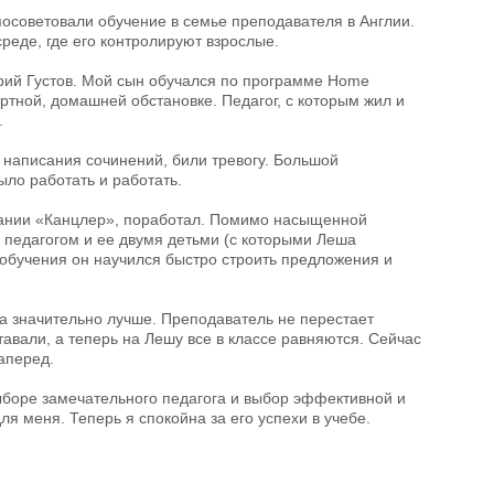
осоветовали обучение в семье преподавателя в Англии.
среде, где его контролируют взрослые.
ий Густов. Мой сын обучался по программе Home
ртной, домашней обстановке. Педагог, с которым жил и
.
 написания сочинений, били тревогу. Большой
ыло работать и работать.
мпании «Канцлер», поработал. Помимо насыщенной
педагогом и ее двумя детьми (с которыми Леша
 обучения он научился быстро строить предложения и
ала значительно лучше. Преподаватель не перестает
тавали, а теперь на Лешу все в классе равняются. Сейчас
наперед.
ыборе замечательного педагога и выбор эффективной и
я меня. Теперь я спокойна за его успехи в учебе.