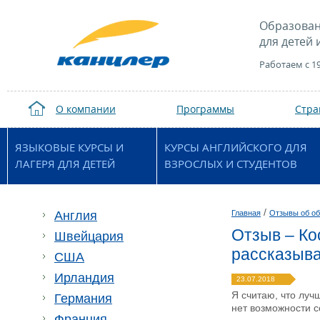
Образован
для детей 
Работаем с 1
О компании
Программы
Стр
ЯЗЫКОВЫЕ КУРСЫ И
КУРСЫ АНГЛИЙСКОГО ДЛЯ
ЛАГЕРЯ ДЛЯ ДЕТЕЙ
ВЗРОСЛЫХ И СТУДЕНТОВ
/
Англия
Главная
Отзывы об об
Отзыв – Кос
Швейцария
рассказыва
США
Ирландия
23.07.2018
Я считаю, что луч
Германия
нет возможности с
Франция