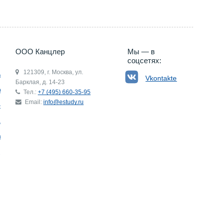
ООО Канцлер
Мы — в
соцсетях:
121309, г. Москва, ул.
ьгия
Vkontakte
Барклая, д. 14-23
р
Тел.:
+7 (495) 660-35-95
Email:
info@estudy.ru
ния
ай
ада
Э