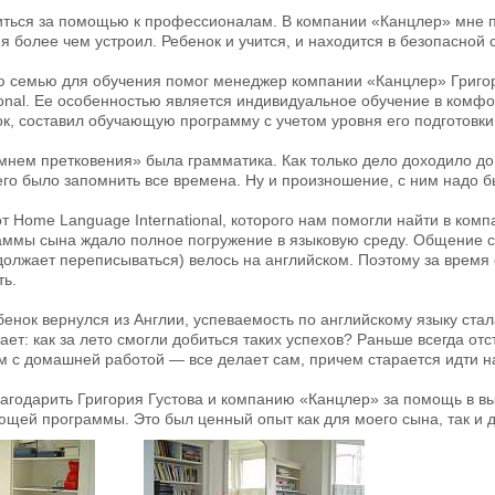
иться за помощью к профессионалам. В компании «Канцлер» мне п
я более чем устроил. Ребенок и учится, и находится в безопасной 
 семью для обучения помог менеджер компании «Канцлер» Григор
ional. Ее особенностью является индивидуальное обучение в комфо
к, составил обучающую программу с учетом уровня его подготовки
мнем претковения» была грамматика. Как только дело доходило до
го было запомнить все времена. Ну и произношение, с ним надо б
т Home Language International, которого нам помогли найти в ко
ммы сына ждало полное погружение в языковую среду. Общение с 
олжает переписываться) велось на английском. Поэтому за время
ть.
ебенок вернулся из Англии, успеваемость по английскому языку ст
ает: как за лето смогли добиться таких успехов? Раньше всегда отс
м с домашней работой — все делает сам, причем старается идти 
агодарить Григория Густова и компанию «Канцлер» за помощь в в
щей программы. Это был ценный опыт как для моего сына, так и дл