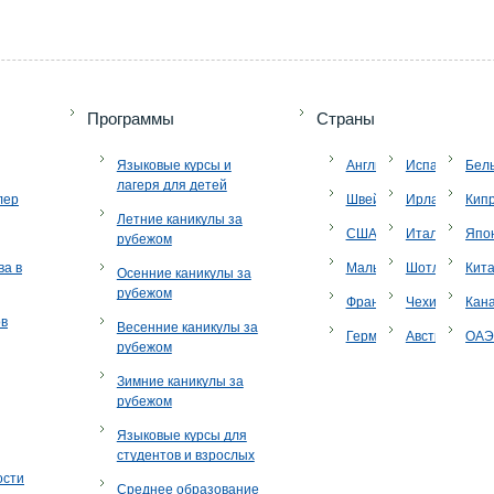
Программы
Страны
Языковые курсы и
Англия
Испания
Бел
лагеря для детей
лер
Швейцария
Ирландия
Кип
Летние каникулы за
США
Италия
Япо
рубежом
ва в
Мальта
Шотландия
Кит
Осенние каникулы за
рубежом
Франция
Чехия
Кан
ов
Весенние каникулы за
Германия
Австрия
ОА
рубежом
Зимние каникулы за
рубежом
Языковые курсы для
студентов и взрослых
ости
Среднее образование