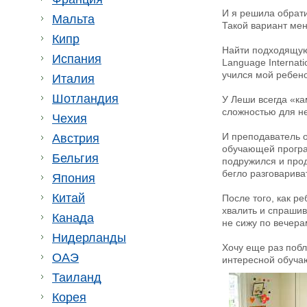
И я решила обрат
Мальта
Такой вариант мен
Кипр
Найти подходящую
Испания
Language Internat
учился мой ребено
Италия
Шотландия
У Леши всегда «ка
сложностью для не
Чехия
И преподаватель о
Австрия
обучающей програ
Бельгия
подружился и прод
бегло разговарива
Япония
Китай
После того, как р
хвалить и спрашив
Канада
не сижу по вечера
Нидерланды
Хочу еще раз побл
ОАЭ
интересной обучаю
Таиланд
Корея