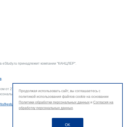
а eStudy.ru принадлежит компании "КАНЦЛЕР".
в
.
ом от 27.07.2006 г. № 152-ФЗ «О персональных данных».
Продолжая использовать сайт, вы соглашаетесь с
рсональных данных и использование файлов cookie. В случае
политикой использования файлов cookie на основании
Политики обработки персональных данных
и
Согласия на
nfo@estudy.ru
.
обработку персональных данных
.
OK