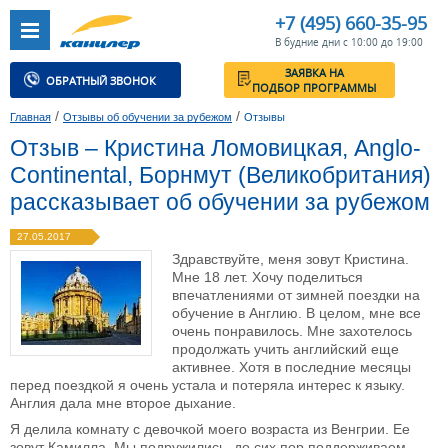
+7 (495) 660-35-95
В будние дни с 10:00 до 19:00
ЗАЯВКА НА
ОБРАТНЫЙ ЗВОНОК
ПОДБОР ПРОГРАММЫ
/
/
Главная
Отзывы об обучении за рубежом
Отзывы
Отзыв – Кристина Ломовицкая, Anglo-
Continental, Борнмут (Великобритания)
рассказывает об обучении за рубежом
27.05.2017
Здравствуйте, меня зовут Кристина.
Мне 18 лет. Хочу поделиться
впечатлениями от зимней поездки на
обучение в Англию. В целом, мне все
очень понравилось. Мне захотелось
продолжать учить английский еще
активнее. Хотя в последние месяцы
перед поездкой я очень устала и потеряла интерес к языку.
Англия дала мне второе дыхание.
Я делила комнату с девочкой моего возраста из Венгрии. Ее
зовут Камилла. Мы подружились, до сих пор поддерживаем