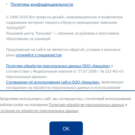
Политика конфиденциальности
© 1998-2026 Все права на дизайн, информационное и графическое
содержание интернет-проекта eStudy.ru принадлежит компании
"КАНЦЛЕР".
Языковой центр "Канцлер" — обучение за рубежом и престижное
образование за границей.
Предложение на сайте не является офертой, условия и конечные
цены
уточняйте у специалистов
.
Политика обработки персональных данных ООО «Канцлер»
в
соответствии с Федеральным законом от 27.07.2006 г. № 152-ФЗ «О
персональных данных».
Соглашение об использовании сайта ООО «Канцлер»
, включающее
соглашение на обработку персональных данных и использование
файлов cookie. В случае несогласия — покиньте сайт.
Для отзыва согласия на обработку персональных данных направьте
Продолжая использовать сайт, вы соглашаетесь с политикой использования
запрос на адрес эл. почты:
info@estudy.ru
.
файлов cookie на основании
Политики обработки персональных данных
и
Согласия на обработку персональных данных
.
OK