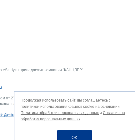
а eStudy.ru принадлежит компании "КАНЦЛЕР".
в
.
ом от 27.07.2006 г. № 152-ФЗ «О персональных данных».
Продолжая использовать сайт, вы соглашаетесь с
рсональных данных и использование файлов cookie. В случае
политикой использования файлов cookie на основании
Политики обработки персональных данных
и
Согласия на
nfo@estudy.ru
.
обработку персональных данных
.
OK