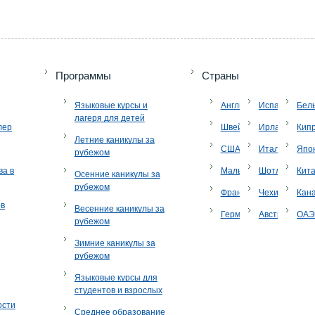
Программы
Страны
Языковые курсы и
Англия
Испания
Бел
лагеря для детей
лер
Швейцария
Ирландия
Кип
Летние каникулы за
США
Италия
Япо
рубежом
ва в
Мальта
Шотландия
Кит
Осенние каникулы за
рубежом
Франция
Чехия
Кан
ов
Весенние каникулы за
Германия
Австрия
ОА
рубежом
Зимние каникулы за
рубежом
Языковые курсы для
студентов и взрослых
ости
Среднее образование