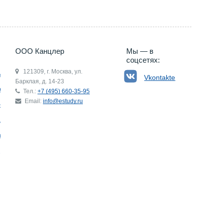
ООО Канцлер
Мы — в
соцсетях:
121309, г. Москва, ул.
ьгия
Vkontakte
Барклая, д. 14-23
р
Тел.:
+7 (495) 660-35-95
Email:
info@estudy.ru
ния
ай
ада
Э