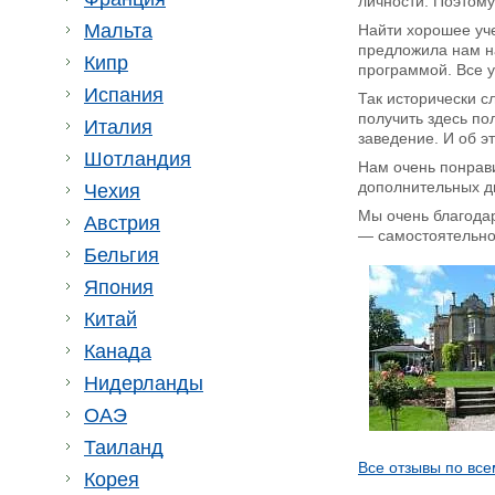
личности. Поэтому
Мальта
Найти хорошее уч
предложила нам н
Кипр
программой. Все у
Испания
Так исторически с
получить здесь по
Италия
заведение. И об 
Шотландия
Нам очень понрав
дополнительных ди
Чехия
Мы очень благода
Австрия
— самостоятельно 
Бельгия
Япония
Китай
Канада
Нидерланды
ОАЭ
Таиланд
Все отзывы по все
Корея