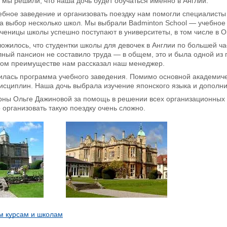
 мы решили, что наша дочь будет обучаться именно в Англии.
ебное заведение и организовать поездку нам помогли специалист
а выбор несколько школ. Мы выбрали Badminton School — учебное 
ченицы школы успешно поступают в университеты, в том числе в 
ложилось, что студентки школы для девочек в Англии по большей час
лный пансион не составило труда — в общем, это и была одной из
этом преимуществе нам рассказал наш менеджер.
илась программа учебного заведения. Помимо основной академиче
сциплин. Наша дочь выбрала изучение японского языка и дополни
рны Ольге Дажиновой за помощь в решении всех организационных 
организовать такую поездку очень сложно.
м курсам и школам