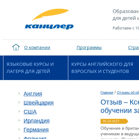
Образован
для детей 
Работаем с 1
О компании
Программы
Стр
ЯЗЫКОВЫЕ КУРСЫ И
КУРСЫ АНГЛИЙСКОГО ДЛЯ
ЛАГЕРЯ ДЛЯ ДЕТЕЙ
ВЗРОСЛЫХ И СТУДЕНТОВ
/
Англия
Главная
Отзывы об об
Отзыв – Кс
Швейцария
обучении з
США
Ирландия
30.10.2017
Обучение в британ
Германия
ученикам в ведущ
Франция