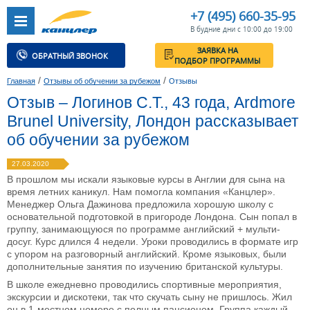
+7 (495) 660-35-95
В будние дни с 10:00 до 19:00
ЗАЯВКА НА
ОБРАТНЫЙ ЗВОНОК
ПОДБОР ПРОГРАММЫ
/
/
Главная
Отзывы об обучении за рубежом
Отзывы
Отзыв – Логинов С.Т., 43 года, Ardmore
Brunel University, Лондон рассказывает
об обучении за рубежом
27.03.2020
В прошлом мы искали языковые курсы в Англии для сына на
время летних каникул. Нам помогла компания «Канцлер».
Менеджер Ольга Дажинова предложила хорошую школу с
основательной подготовкой в пригороде Лондона. Сын попал в
группу, занимающуюся по программе английский + мульти-
досуг. Курс длился 4 недели. Уроки проводились в формате игр
с упором на разговорный английский. Кроме языковых, были
дополнительные занятия по изучению британской культуры.
В школе ежедневно проводились спортивные мероприятия,
экскурсии и дискотеки, так что скучать сыну не пришлось. Жил
он в 1-местном номере с полным пансионом. Группа каждый