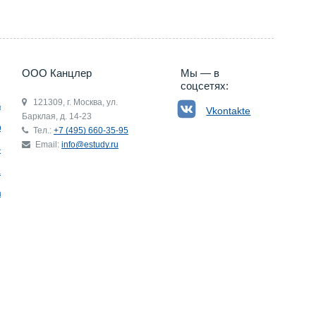
ООО Канцлер
Мы — в
соцсетях:
121309, г. Москва, ул.
ьгия
Vkontakte
Барклая, д. 14-23
р
Тел.:
+7 (495) 660-35-95
Email:
info@estudy.ru
ния
ай
ада
Э