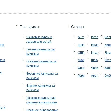
Программы
Страны
Языковые курсы и
Англия
Испания
Бел
лагеря для детей
лер
Швейцария
Ирландия
Кип
Летние каникулы за
США
Италия
Япо
рубежом
ва в
Мальта
Шотландия
Кит
Осенние каникулы за
рубежом
Франция
Чехия
Кан
ов
Весенние каникулы за
Германия
Австрия
ОА
рубежом
Зимние каникулы за
рубежом
Языковые курсы для
студентов и взрослых
ости
Среднее образование