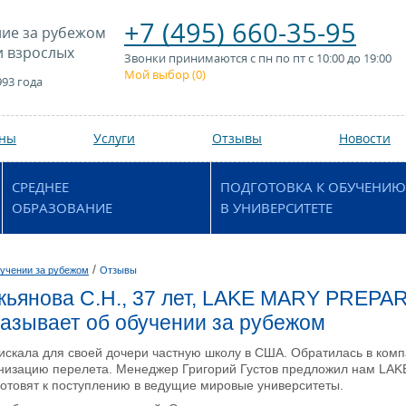
+7 (495) 660-35-95
ие за рубежом
и взрослых
Звонки принимаются с пн по пт с 10:00 до 19:00
Мой выбор (
0
)
993 года
аны
Услуги
Отзывы
Новости
СРЕДНЕЕ
ПОДГОТОВКА К ОБУЧЕНИЮ
ОБРАЗОВАНИЕ
В УНИВЕРСИТЕТЕ
/
учении за рубежом
Отзывы
укьянова С.Н., 37 лет, LAKE MARY PREP
азывает об обучении за рубежом
искала для своей дочери частную школу в США. Обратилась в ком
анизацию перелета. Менеджер Григорий Густов предложил нам L
готовят к поступлению в ведущие мировые университеты.