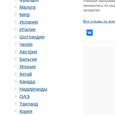
Учебная программ
занималась по инд
Мальта
экскурсии.
Кипр
Все отзывы по все
Испания
Италия
Шотландия
Чехия
Австрия
Бельгия
Япония
Китай
Канада
Нидерланды
ОАЭ
Таиланд
Корея