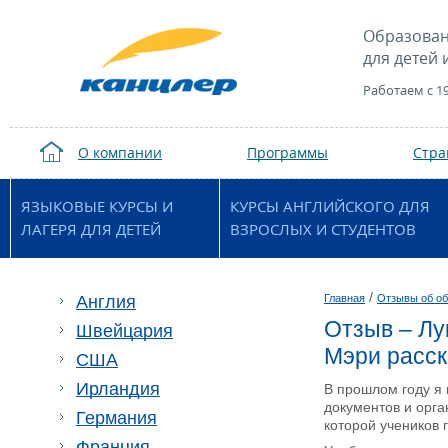
Образован
для детей 
Работаем с 1
О компании
Программы
Стр
ЯЗЫКОВЫЕ КУРСЫ И
КУРСЫ АНГЛИЙСКОГО ДЛЯ
ЛАГЕРЯ ДЛЯ ДЕТЕЙ
ВЗРОСЛЫХ И СТУДЕНТОВ
/
Англия
Главная
Отзывы об об
Отзыв – Л
Швейцария
Мэри расск
США
Ирландия
В прошлом году я 
документов и орг
Германия
которой учеников 
Франция