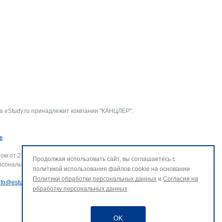
а eStudy.ru принадлежит компании "КАНЦЛЕР".
в
.
ом от 27.07.2006 г. № 152-ФЗ «О персональных данных».
Продолжая использовать сайт, вы соглашаетесь с
рсональных данных и использование файлов cookie. В случае
политикой использования файлов cookie на основании
Политики обработки персональных данных
и
Согласия на
nfo@estudy.ru
.
обработку персональных данных
.
OK