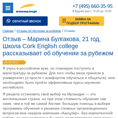
+7 (495) 660-35-95
В будние дни с 10:00 до 19:00
ЗАЯВКА НА
ОБРАТНЫЙ ЗВОНОК
ПОДБОР ПРОГРАММЫ
/
/
Главная
Отзывы об обучении за рубежом
Отзывы
Отзыв – Марина Булгакова, 21 год,
Школа Cork English college
рассказывает об обучении за рубежом
20.08.2017
Я учусь в российском вузе, но планирую поступить в
магистратуру за рубежом. Для того чтобы меня приняли в
университет (и просто с комфортом обучаться и общаться), мне
необходимо было пройти эффективные курсы изучения
английского.
Я решила остановить свой выбор на Ирландии — это
англоязычная страна, но при этом стоимость обучения там
ниже, чем в той же самой Англии. Большую помощь в выборе
программы обучения и решении сложных организационных
вопросов мне оказала компания «Канцлер». Без компетентной
работы их специалистов я бы вряд ли реализовала свои планы.