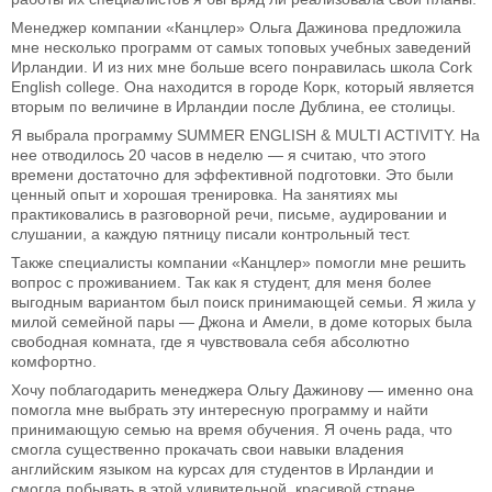
Менеджер компании «Канцлер» Ольга Дажинова предложила
мне несколько программ от самых топовых учебных заведений
Ирландии. И из них мне больше всего понравилась школа Cork
English college. Она находится в городе Корк, который является
вторым по величине в Ирландии после Дублина, ее столицы.
Я выбрала программу SUMMER ENGLISH & MULTI ACTIVITY. На
нее отводилось 20 часов в неделю — я считаю, что этого
времени достаточно для эффективной подготовки. Это были
ценный опыт и хорошая тренировка. На занятиях мы
практиковались в разговорной речи, письме, аудировании и
слушании, а каждую пятницу писали контрольный тест.
Также специалисты компании «Канцлер» помогли мне решить
вопрос с проживанием. Так как я студент, для меня более
выгодным вариантом был поиск принимающей семьи. Я жила у
милой семейной пары — Джона и Амели, в доме которых была
свободная комната, где я чувствовала себя абсолютно
комфортно.
Хочу поблагодарить менеджера Ольгу Дажинову — именно она
помогла мне выбрать эту интересную программу и найти
принимающую семью на время обучения. Я очень рада, что
смогла существенно прокачать свои навыки владения
английским языком на курсах для студентов в Ирландии и
смогла побывать в этой удивительной, красивой стране