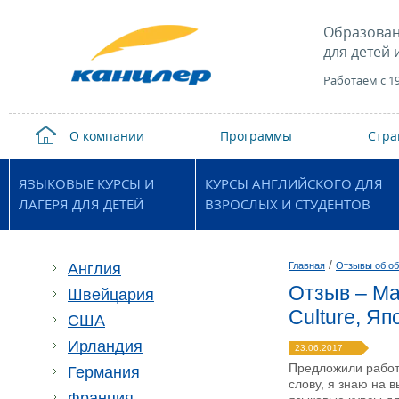
Образован
для детей 
Работаем с 1
О компании
Программы
Стр
ЯЗЫКОВЫЕ КУРСЫ И
КУРСЫ АНГЛИЙСКОГО ДЛЯ
ЛАГЕРЯ ДЛЯ ДЕТЕЙ
ВЗРОСЛЫХ И СТУДЕНТОВ
/
Англия
Главная
Отзывы об об
Отзыв – Мар
Швейцария
Culture, Я
США
Ирландия
23.06.2017
Предложили работу
Германия
слову, я знаю на 
Франция