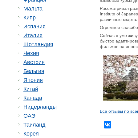
языковые курсы дл
Мальта
Рассматривал раз
Institute of Japa
Кипр
различные квартал
Испания
Огромное спасибо
Италия
Сейчас я уже живу
быстро адаптирова
Шотландия
фильмов на японс
Чехия
Австрия
Бельгия
Япония
Китай
Канада
Нидерланды
Все отзывы по все
ОАЭ
Таиланд
Корея