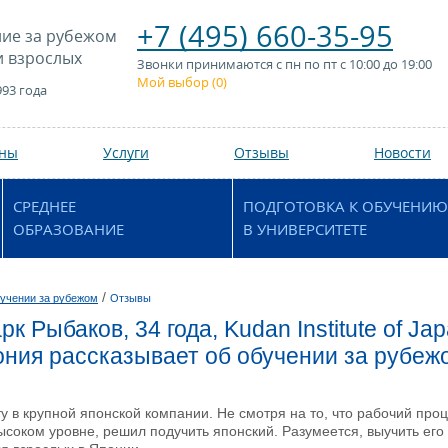
+7 (495) 660-35-95
ие за рубежом
и взрослых
Звонки принимаются с пн по пт с 10:00 до 19:00
Мой выбор (
0
)
993 года
аны
Услуги
Отзывы
Новости
СРЕДНЕЕ
ПОДГОТОВКА К ОБУЧЕНИЮ
ОБРАЗОВАНИЕ
В УНИВЕРСИТЕТЕ
/
учении за рубежом
Отзывы
к Рыбаков, 34 года, Kudan Institute of J
пония рассказывает об обучении за рубеж
 в крупной японской компании. Не смотря на то, что рабочий проц
высоком уровне, решил подучить японский. Разумеется, выучить его