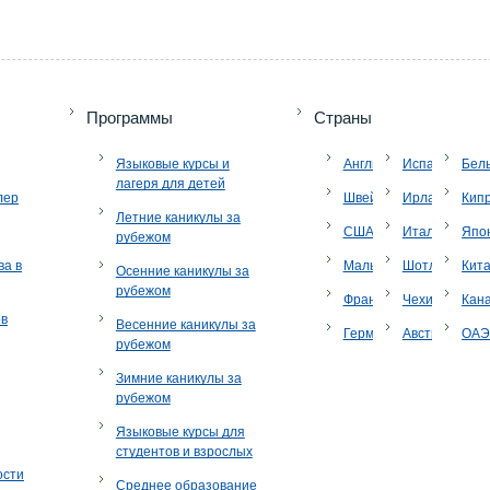
Программы
Страны
Языковые курсы и
Англия
Испания
Бел
лагеря для детей
лер
Швейцария
Ирландия
Кип
Летние каникулы за
США
Италия
Япо
рубежом
ва в
Мальта
Шотландия
Кит
Осенние каникулы за
рубежом
Франция
Чехия
Кан
ов
Весенние каникулы за
Германия
Австрия
ОА
рубежом
Зимние каникулы за
рубежом
Языковые курсы для
студентов и взрослых
ости
Среднее образование