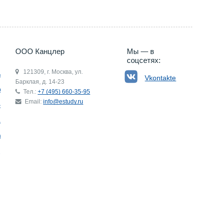
ООО Канцлер
Мы — в
соцсетях:
121309, г. Москва, ул.
ьгия
Vkontakte
Барклая, д. 14-23
р
Тел.:
+7 (495) 660-35-95
Email:
info@estudy.ru
ния
ай
ада
Э