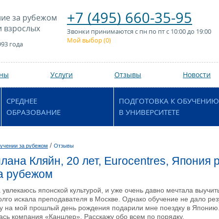
+7 (495) 660-35-95
ие за рубежом
и взрослых
Звонки принимаются с пн по пт с 10:00 до 19:00
Мой выбор (
0
)
993 года
аны
Услуги
Отзывы
Новости
СРЕДНЕЕ
ПОДГОТОВКА К ОБУЧЕНИЮ
ОБРАЗОВАНИЕ
В УНИВЕРСИТЕТЕ
/
учении за рубежом
Отзывы
лана Кляйн, 20 лет, Eurocentres, Япония 
а рубежом
а увлекаюсь японской культурой, и уже очень давно мечтала выучит
олго искала преподавателя в Москве. Однако обучение не дало рез
у на мой прошлый день рождения подарили мне поездку в Японию.
сь компания «Канцлер». Расскажу обо всем по порядку.