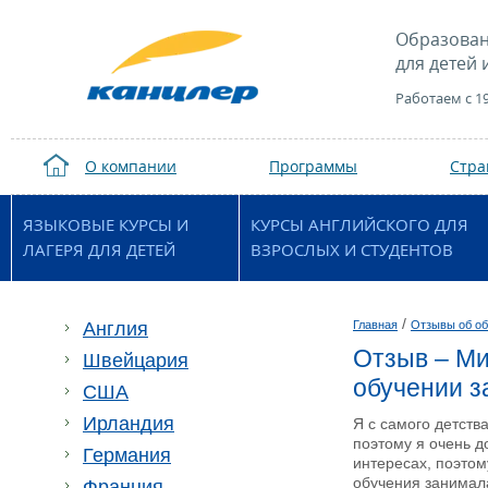
Образован
для детей 
Работаем с 1
О компании
Программы
Стр
ЯЗЫКОВЫЕ КУРСЫ И
КУРСЫ АНГЛИЙСКОГО ДЛЯ
ЛАГЕРЯ ДЛЯ ДЕТЕЙ
ВЗРОСЛЫХ И СТУДЕНТОВ
/
Англия
Главная
Отзывы об об
Отзыв – Ми
Швейцария
обучении з
США
Ирландия
Я с самого детств
поэтому я очень д
Германия
интересах, поэтом
обучения занимала
Франция