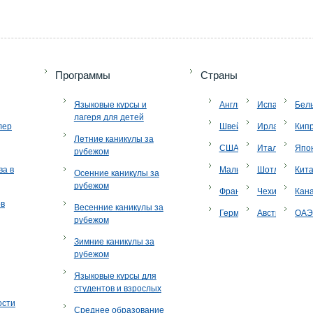
Программы
Страны
Языковые курсы и
Англия
Испания
Бел
лагеря для детей
лер
Швейцария
Ирландия
Кип
Летние каникулы за
США
Италия
Япо
рубежом
ва в
Мальта
Шотландия
Кит
Осенние каникулы за
рубежом
Франция
Чехия
Кан
ов
Весенние каникулы за
Германия
Австрия
ОА
рубежом
Зимние каникулы за
рубежом
Языковые курсы для
студентов и взрослых
ости
Среднее образование