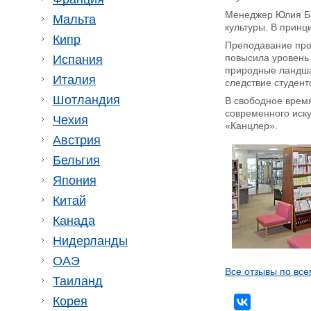
Менеджер Юлия Баш
Мальта
культуры. В принц
Кипр
Преподавание прои
повысила уровень 
Испания
природные ландшаф
Италия
следствие студент
Шотландия
В свободное время
современного иску
Чехия
«Канцлер».
Австрия
Бельгия
Япония
Китай
Канада
Нидерланды
ОАЭ
Все отзывы по все
Таиланд
Корея