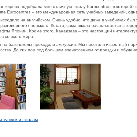
кирова подобрала мне отличную школу Eurocentres, в которой яз
ипе Eurocentres – это международная сеть учебных заведений, од
сходило на английском. Очень удобно, что даже в учебниках был 
разговорного японского. Кстати, сама школа располагается в гор
ты Японии. Кроме этого, Канадзава – это настоящий интеллектуа
ов со всего мира.
 на базе школы проходили экскурсии. Мы посетили известный парк
сства. До сих пор под большим впечатлением от поездки и обучения
м курсам и школам