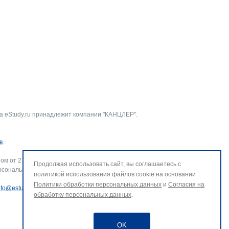
а eStudy.ru принадлежит компании "КАНЦЛЕР".
в
.
ом от 27.07.2006 г. № 152-ФЗ «О персональных данных».
Продолжая использовать сайт, вы соглашаетесь с
рсональных данных и использование файлов cookie. В случае
политикой использования файлов cookie на основании
Политики обработки персональных данных
и
Согласия на
nfo@estudy.ru
.
обработку персональных данных
.
OK