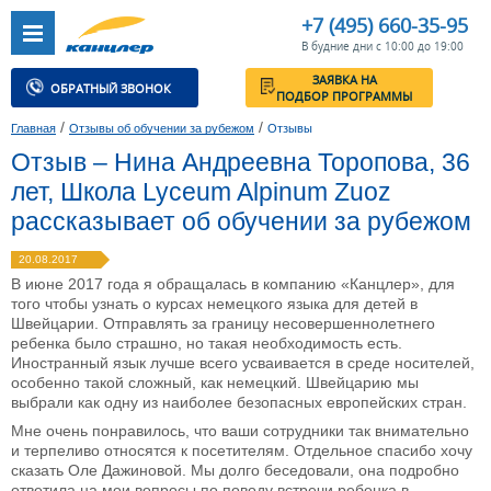
+7 (495) 660-35-95
В будние дни с 10:00 до 19:00
ЗАЯВКА НА
ОБРАТНЫЙ ЗВОНОК
ПОДБОР ПРОГРАММЫ
/
/
Главная
Отзывы об обучении за рубежом
Отзывы
Отзыв – Нина Андреевна Торопова, 36
лет, Школа Lyceum Alpinum Zuoz
рассказывает об обучении за рубежом
20.08.2017
В июне 2017 года я обращалась в компанию «Канцлер», для
того чтобы узнать о курсах немецкого языка для детей в
Швейцарии. Отправлять за границу несовершеннолетнего
ребенка было страшно, но такая необходимость есть.
Иностранный язык лучше всего усваивается в среде носителей,
особенно такой сложный, как немецкий. Швейцарию мы
выбрали как одну из наиболее безопасных европейских стран.
Мне очень понравилось, что ваши сотрудники так внимательно
и терпеливо относятся к посетителям. Отдельное спасибо хочу
сказать Оле Дажиновой. Мы долго беседовали, она подробно
ответила на мои вопросы по поводу встречи ребенка в