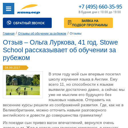
+7 (495) 660-35-95
В будние дни с 10:00 до 19:00
ЗАЯВКА НА
ОБРАТНЫЙ ЗВОНОК
ПОДБОР ПРОГРАММЫ
/
/
Главная
Отзывы об обучении за рубежом
Отзывы
Отзыв – Ольга Луркова, 41 год. Stowe
School рассказывает об обучении за
рубежом
08.06.2017
В этом году мой сын впервые посетил
школу изучения языка в Англии. Ему
всего 11, но способности к языкам
выявили достаточно давно, а сейчас мы
уже не мыслим его будущего без
языковых навыков. Отправить на
весенние курсы решили из соображений развития. Где, как не в
Великобритании, можно отточить навыки разговорного
английского и довести до совершенства грамматику!
Из поездки сын привез вагон впечатлений, вернулся очень
довольным. Жил в отдельном мужском комплексе, в комнате