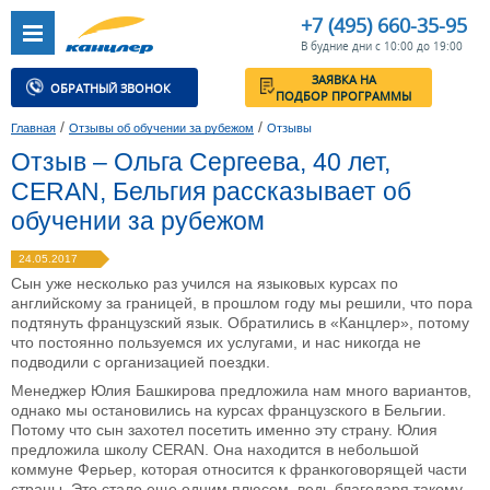
+7 (495) 660-35-95
В будние дни с 10:00 до 19:00
ЗАЯВКА НА
ОБРАТНЫЙ ЗВОНОК
ПОДБОР ПРОГРАММЫ
/
/
Главная
Отзывы об обучении за рубежом
Отзывы
Отзыв – Ольга Сергеева, 40 лет,
CERAN, Бельгия рассказывает об
обучении за рубежом
24.05.2017
Сын уже несколько раз учился на языковых курсах по
английскому за границей, в прошлом году мы решили, что пора
подтянуть французский язык. Обратились в «Канцлер», потому
что постоянно пользуемся их услугами, и нас никогда не
подводили с организацией поездки.
Менеджер Юлия Башкирова предложила нам много вариантов,
однако мы остановились на курсах французского в Бельгии.
Потому что сын захотел посетить именно эту страну. Юлия
предложила школу CERAN. Она находится в небольшой
коммуне Ферьер, которая относится к франкоговорящей части
страны. Это стало еще одним плюсом, ведь благодаря такому