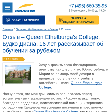
+7 (495) 660-35-95
В будние дни с 10:00 до 19:00
ЗАЯВКА НА
ОБРАТНЫЙ ЗВОНОК
ПОДБОР ПРОГРАММЫ
/
/
Главная
Отзывы об обучении за рубежом
Отзывы
Отзыв – Queen Ethelburga's College,
Будко Диана, 16 лет рассказывает об
обучении за рубежом
14.11.2019
Хочу выразить свою благодарность
агентству Канцлер, лично Юрию Бейкер и
Марии за помощь моей дочери в
процессе поступления и учебы в
английской школе
Queen Ethelburga's
College
.
Начну с того, что моя дочь сильно волновалась перед
вступительными экзаменами по английскому языку. Только
благодаря поддержке, психологической помощи и терпению
сотрудников Канцлера мы успешно поступили в престижную
английскую школу
Queen Ethelburga's College
, где моей дочери