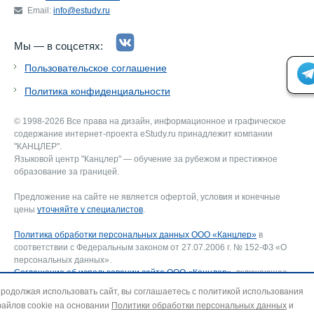
Email:
info@estudy.ru
Мы — в соцсетях:
Пользовательское соглашение
Политика конфиденциальности
© 1998-2026 Все права на дизайн, информационное и графическое
содержание интернет-проекта eStudy.ru принадлежит компании
"КАНЦЛЕР".
Языковой центр "Канцлер" — обучение за рубежом и престижное
образование за границей.
Предложение на сайте не является офертой, условия и конечные
цены
уточняйте у специалистов
.
Политика обработки персональных данных ООО «Канцлер»
в
соответствии с Федеральным законом от 27.07.2006 г. № 152-ФЗ «О
персональных данных».
Соглашение об использовании сайта ООО «Канцлер»
, включающее
соглашение на обработку персональных данных и использование
родолжая использовать сайт, вы соглашаетесь с политикой использования
файлов cookie. В случае несогласия — покиньте сайт.
айлов cookie на основании
Политики обработки персональных данных
и
Для отзыва согласия на обработку персональных данных направьте