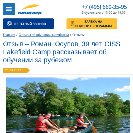
+7 (495) 660-35-95
В будние дни с 10:00 до 19:00
ЗАЯВКА НА
ОБРАТНЫЙ ЗВОНОК
ПОДБОР ПРОГРАММЫ
/
/
Главная
Отзывы об обучении за рубежом
Отзывы
Отзыв – Роман Юсупов, 39 лет, CISS
Lakefield Camp рассказывает об
обучении за рубежом
23.09.2017