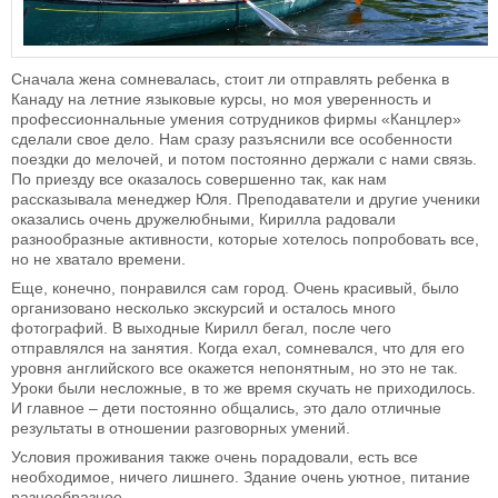
Сначала жена сомневалась, стоит ли отправлять ребенка в
Канаду на летние языковые курсы, но моя уверенность и
профессионнальные умения сотрудников фирмы «Канцлер»
сделали свое дело. Нам сразу разъяснили все особенности
поездки до мелочей, и потом постоянно держали с нами связь.
По приезду все оказалось совершенно так, как нам
рассказывала менеджер Юля. Преподаватели и другие ученики
оказались очень дружелюбными, Кирилла радовали
разнообразные активности, которые хотелось попробовать все,
но не хватало времени.
Еще, конечно, понравился сам город. Очень красивый, было
организовано несколько экскурсий и осталось много
фотографий. В выходные Кирилл бегал, после чего
отправлялся на занятия. Когда ехал, сомневался, что для его
уровня английского все окажется непонятным, но это не так.
Уроки были несложные, в то же время скучать не приходилось.
И главное – дети постоянно общались, это дало отличные
результаты в отношении разговорных умений.
Условия проживания также очень порадовали, есть все
необходимое, ничего лишнего. Здание очень уютное, питание
разнообразное.