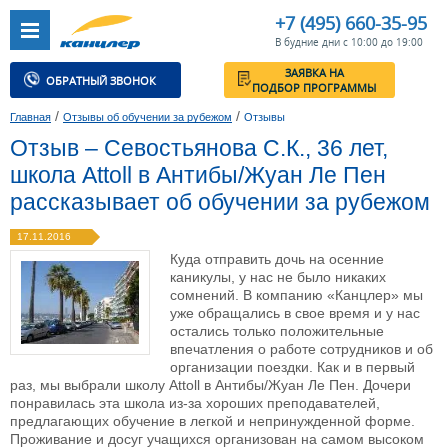
+7 (495) 660-35-95
В будние дни с 10:00 до 19:00
ЗАЯВКА НА
ОБРАТНЫЙ ЗВОНОК
ПОДБОР ПРОГРАММЫ
/
/
Главная
Отзывы об обучении за рубежом
Отзывы
Отзыв – Севостьянова С.К., 36 лет,
школа Attoll в Антибы/Жуан Ле Пен
рассказывает об обучении за рубежом
17.11.2016
Куда отправить дочь на осенние
каникулы, у нас не было никаких
сомнений. В компанию «Канцлер» мы
уже обращались в свое время и у нас
остались только положительные
впечатления о работе сотрудников и об
организации поездки. Как и в первый
раз, мы выбрали школу Attoll в Антибы/Жуан Ле Пен. Дочери
понравилась эта школа из-за хороших преподавателей,
предлагающих обучение в легкой и непринужденной форме.
Проживание и досуг учащихся организован на самом высоком