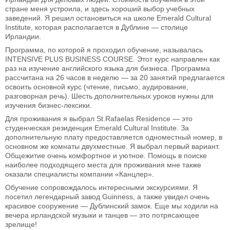
стране меня устроила, и здесь хороший выбор учебных
заведений. Я решил остановиться на школе Emerald Cultural
Institute, которая располагается в Дублине — столице
Ирландии.
Программа, по которой я проходил обучение, называлась
INTENSIVE PLUS BUSINESS COURSE. Этот курс направлен как
раз на изучение английского языка для бизнеса. Программа
рассчитана на 26 часов в неделю — за 20 занятий предлагается
освоить основной курс (чтение, письмо, аудирование,
разговорная речь). Шесть дополнительных уроков нужны для
изучения бизнес-лексики.
Для проживания я выбрал St.Rafaelas Residence — это
студенческая резиденция Emerald Cultural Institute. За
дополнительную плату предоставляется одноместный номер, в
основном же комнаты двухместные. Я выбрал первый вариант.
Общежитие очень комфортное и уютное. Помощь в поиске
наиболее подходящего места для проживания мне также
оказали специалисты компании «Канцлер».
Обучение сопровождалось интересными экскурсиями. Я
посетил легендарный завод Guinness, а также увидел очень
красивое сооружение — Дублинский замок. Еще мы ходили на
вечера ирландской музыки и танцев — это потрясающее
зрелище!