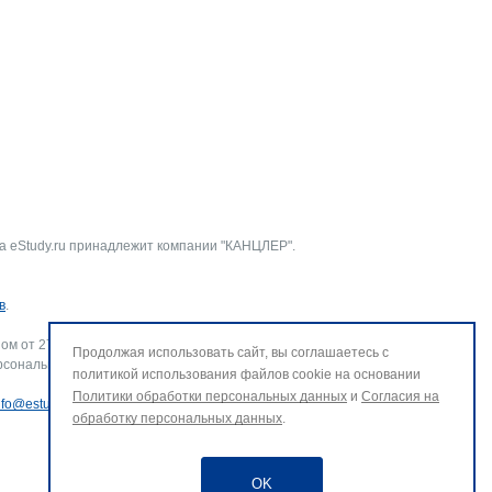
а eStudy.ru принадлежит компании "КАНЦЛЕР".
в
.
ом от 27.07.2006 г. № 152-ФЗ «О персональных данных».
Продолжая использовать сайт, вы соглашаетесь с
рсональных данных и использование файлов cookie. В случае
политикой использования файлов cookie на основании
Политики обработки персональных данных
и
Согласия на
nfo@estudy.ru
.
обработку персональных данных
.
OK