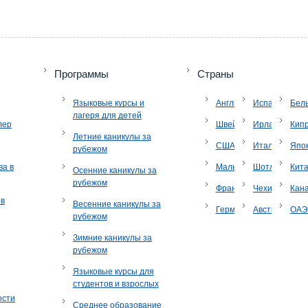
Программы
Страны
Языковые курсы и
Англия
Испания
Бел
лагеря для детей
лер
Швейцария
Ирландия
Кип
Летние каникулы за
США
Италия
Япо
рубежом
ва в
Мальта
Шотландия
Кит
Осенние каникулы за
рубежом
Франция
Чехия
Кан
ов
Весенние каникулы за
Германия
Австрия
ОА
рубежом
Зимние каникулы за
рубежом
Языковые курсы для
студентов и взрослых
ости
Среднее образование