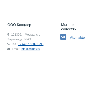
ООО Канцлер
Мы — в
соцсетях:
121309, г. Москва, ул.
ьгия
Vkontakte
Барклая, д. 14-23
р
Тел.:
+7 (495) 660-35-95
Email:
info@estudy.ru
ния
ай
ада
Э