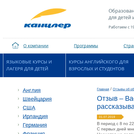
Образован
для детей 
Работаем с 1
О компании
Программы
Стр
ЯЗЫКОВЫЕ КУРСЫ И
КУРСЫ АНГЛИЙСКОГО ДЛЯ
ЛАГЕРЯ ДЛЯ ДЕТЕЙ
ВЗРОСЛЫХ И СТУДЕНТОВ
/
Англия
Главная
Отзывы об об
Отзыв – Вас
Швейцария
рассказыва
США
Ирландия
01.07.2019
В период с 8 по 22
Германия
С первых дней мне
Франция