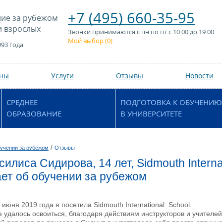
+7 (495) 660-35-95
ие за рубежом
и взрослых
Звонки принимаются с пн по пт с 10:00 до 19:00
Мой выбор (
0
)
993 года
аны
Услуги
Отзывы
Новости
СРЕДНЕЕ
ПОДГОТОВКА К ОБУЧЕНИЮ
ОБРАЗОВАНИЕ
В УНИВЕРСИТЕТЕ
/
учении за рубежом
Отзывы
илиса Сидирова, 14 лет, Sidmouth Internat
ет об обучении за рубежом
 июня 2019 года я посетила Sidmouth International School.
 удалось освоиться, благодаря действиям инструкторов и учителей