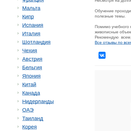
Несмотря на долги
Мальта
Обучение проходит
Кипр
полезные темы.
Испания
Помимо учебного п
живописные объек
Италия
Рекомендую всем, 
Шотландия
Все отзывы по все
Чехия
Австрия
Бельгия
Япония
Китай
Канада
Нидерланды
ОАЭ
Таиланд
Корея