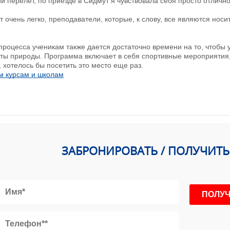
й перелет, по приезде в Сидмут я чувствовала себя просто отлично
 очень легко, преподаватели, которые, к слову, все являются носи
роцесса ученикам также дается достаточно времени на то, чтобы у
ты природы. Программа включает в себя спортивные мероприятия,
хотелось бы посетить это место еще раз.
м курсам и школам
ЗАБРОНИРОВАТЬ / ПОЛУЧИТ