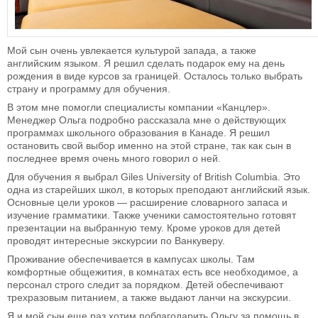
Мой сын очень увлекается культурой запада, а также
английским языком. Я решил сделать подарок ему на день
рождения в виде курсов за границей. Осталось только выбрать
страну и программу для обучения.
В этом мне помогли специалисты компании «Канцлер».
Менеджер Ольга подробно рассказала мне о действующих
программах школьного образования в Канаде. Я решил
остановить свой выбор именно на этой стране, так как сын в
последнее время очень много говорил о ней.
Для обучения я выбрал Giles University of British Columbia. Это
одна из старейших школ, в которых преподают английский язык.
Основные цели уроков — расширение словарного запаса и
изучение грамматики. Также ученики самостоятельно готовят
презентации на выбранную тему. Кроме уроков для детей
проводят интересные экскурсии по Ванкуверу.
Проживание обеспечивается в кампусах школы. Там
комфортные общежития, в комнатах есть все необходимое, а
персонал строго следит за порядком. Детей обеспечивают
трехразовым питанием, а также выдают ланчи на экскурсии.
Я и мой сын еще раз хотим поблагодарить Ольгу за помощь в