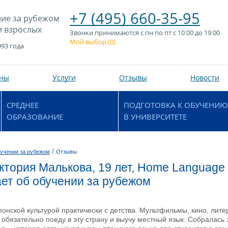
+7 (495) 660-35-95
ие за рубежом
и взрослых
Звонки принимаются с пн по пт с 10:00 до 19:00
Мой выбор (
0
)
993 года
аны
Услуги
Отзывы
Новости
СРЕДНЕЕ
ПОДГОТОВКА К ОБУЧЕНИЮ
ОБРАЗОВАНИЕ
В УНИВЕРСИТЕТЕ
/
учении за рубежом
Отзывы
ктория Малькова, 19 лет, Home Language I
ет об обучении за рубежом
онской культурой практически с детства. Мультфильмы, кино, лите
 обязательно поеду в эту страну и выучу местный язык. Собралась