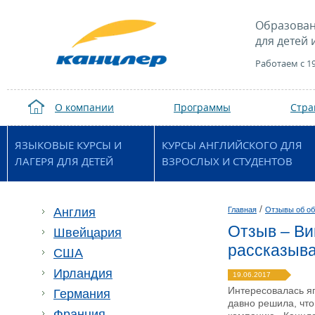
Образован
для детей 
Работаем с 1
О компании
Программы
Стр
ЯЗЫКОВЫЕ КУРСЫ И
КУРСЫ АНГЛИЙСКОГО ДЛЯ
ЛАГЕРЯ ДЛЯ ДЕТЕЙ
ВЗРОСЛЫХ И СТУДЕНТОВ
/
Англия
Главная
Отзывы об об
Отзыв – Ви
Швейцария
рассказыва
США
Ирландия
19.06.2017
Интересовалась яп
Германия
давно решила, что
Франция