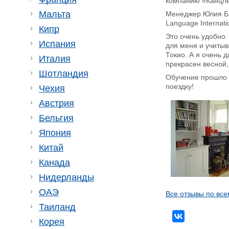
компанию «Канцлер
Мальта
Менеджер Юлия Ба
Language Internati
Кипр
Это очень удобно.
Испания
для меня и учитыв
Токио. А я очень 
Италия
прекрасен весной, 
Шотландия
Обучение прошло 
поездку!
Чехия
Австрия
Бельгия
Япония
Китай
Канада
Нидерланды
ОАЭ
Все отзывы по все
Таиланд
Корея