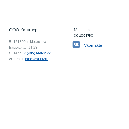
ООО Канцлер
Мы — в
соцсетях:
121309, г. Москва, ул.
ьгия
Vkontakte
Барклая, д. 14-23
р
Тел.:
+7 (495) 660-35-95
Email:
info@estudy.ru
ния
ай
ада
Э