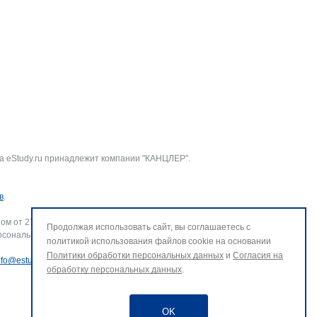
а eStudy.ru принадлежит компании "КАНЦЛЕР".
в
.
ом от 27.07.2006 г. № 152-ФЗ «О персональных данных».
Продолжая использовать сайт, вы соглашаетесь с
рсональных данных и использование файлов cookie. В случае
политикой использования файлов cookie на основании
Политики обработки персональных данных
и
Согласия на
nfo@estudy.ru
.
обработку персональных данных
.
OK