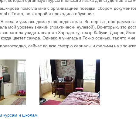
», которая организует курсы японского языка для студентов в са
шкирова помогла мне с организацией поездки, сбором документо
onal в Токио, по которой я проходила обучение.
 Я жила и училась дома у преподавателя. Во-первых, программа 
ала мой уровень знаний (практически нулевой). Во-вторых, это до
давно хотела увидеть квартал Харадзюку, театр Кабуки, Дворец Имп
когда цветет сакура. Однако я училась в Токио осенью, так что мне
превосходно, сейчас во всю смотрю сериалы и фильмы на японско
м курсам и школам