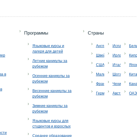
Программы
Страны
Языковые курсы и
Англия
Испания
Бел
лагеря для детей
лер
Швейцария
Ирландия
Кип
Летние каникулы за
США
Италия
Япо
рубежом
ва в
Мальта
Шотландия
Кит
Осенние каникулы за
рубежом
Франция
Чехия
Кан
ов
Весенние каникулы за
Германия
Австрия
ОА
рубежом
Зимние каникулы за
рубежом
Языковые курсы для
студентов и взрослых
ости
Среднее образование