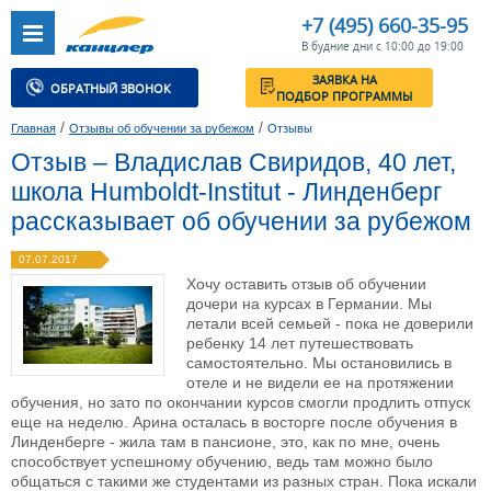
+7 (495) 660-35-95
В будние дни с 10:00 до 19:00
ЗАЯВКА НА
ОБРАТНЫЙ ЗВОНОК
ПОДБОР ПРОГРАММЫ
/
/
Главная
Отзывы об обучении за рубежом
Отзывы
Отзыв – Владислав Свиридов, 40 лет,
школа Humboldt-Institut - Линденберг
рассказывает об обучении за рубежом
07.07.2017
Хочу оставить отзыв об обучении
дочери на курсах в Германии. Мы
летали всей семьей - пока не доверили
ребенку 14 лет путешествовать
самостоятельно. Мы остановились в
отеле и не видели ее на протяжении
обучения, но зато по окончании курсов смогли продлить отпуск
еще на неделю. Арина осталась в восторге после обучения в
Линденберге - жила там в пансионе, это, как по мне, очень
способствует успешному обучению, ведь там можно было
общаться с такими же студентами из разных стран. Пока искали