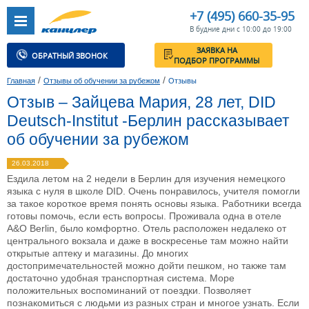
+7 (495) 660-35-95
В будние дни с 10:00 до 19:00
ЗАЯВКА НА
ОБРАТНЫЙ ЗВОНОК
ПОДБОР ПРОГРАММЫ
/
/
Главная
Отзывы об обучении за рубежом
Отзывы
Отзыв – Зайцева Мария, 28 лет, DID
Deutsch-Institut -Берлин рассказывает
об обучении за рубежом
26.03.2018
Ездила летом на 2 недели в Берлин для изучения немецкого
языка с нуля в школе DID. Очень понравилось, учителя помогли
за такое короткое время понять основы языка. Работники всегда
готовы помочь, если есть вопросы. Проживала одна в отеле
A&O Berlin, было комфортно. Отель расположен недалеко от
центрального вокзала и даже в воскресенье там можно найти
открытые аптеку и магазины. До многих
достопримечательностей можно дойти пешком, но также там
достаточно удобная транспортная система. Море
положительных воспоминаний от поездки. Позволяет
познакомиться с людьми из разных стран и многое узнать. Если