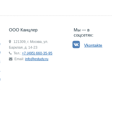
ООО Канцлер
Мы — в
соцсетях:
121309, г. Москва, ул.
ьгия
Vkontakte
Барклая, д. 14-23
р
Тел.:
+7 (495) 660-35-95
Email:
info@estudy.ru
ния
ай
ада
Э