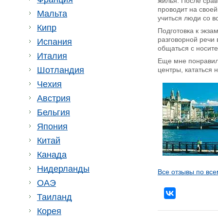
жилья. После срав
проводит на своей
Мальта
учиться люди со в
Кипр
Подготовка к экза
разговорной речи 
Испания
общаться с носите
Италия
Еще мне понравило
Шотландия
центры, кататься 
Чехия
Австрия
Бельгия
Япония
Китай
Канада
Нидерланды
Все отзывы по все
ОАЭ
Таиланд
Корея