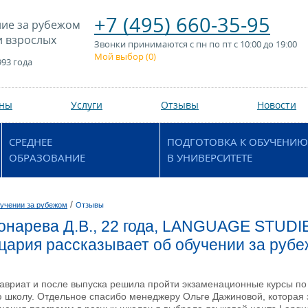
+7 (495) 660-35-95
ие за рубежом
и взрослых
Звонки принимаются с пн по пт с 10:00 до 19:00
Мой выбор (
0
)
993 года
аны
Услуги
Отзывы
Новости
СРЕДНЕЕ
ПОДГОТОВКА К ОБУЧЕНИЮ
ОБРАЗОВАНИЕ
В УНИВЕРСИТЕТЕ
/
учении за рубежом
Отзывы
онарева Д.В., 22 года, LANGUAGE STUD
йцария рассказывает об обучении за руб
лавриат и после выпуска решила пройти экзаменационные курсы п
 школу. Отдельное спасибо менеджеру Ольге Дажиновой, которая