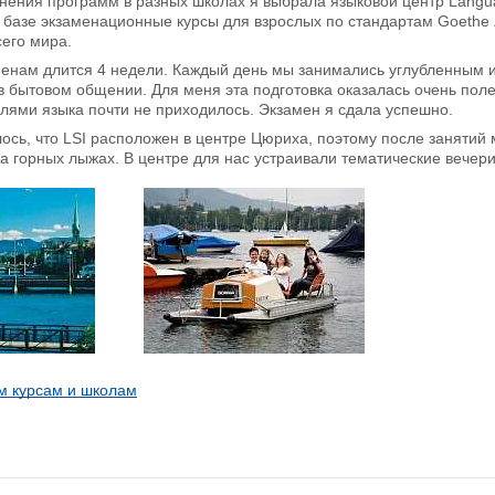
нения программ в разных школах я выбрала языковой центр Languag
 базе экзаменационные курсы для взрослых по стандартам Goethe Zer
сего мира.
менам длится 4 недели. Каждый день мы занимались углубленным 
в бытовом общении. Для меня эта подготовка оказалась очень поле
лями языка почти не приходилось. Экзамен я сдала успешно.
сь, что LSI расположен в центре Цюриха, поэтому после занятий м
на горных лыжах. В центре для нас устраивали тематические вечери
м курсам и школам