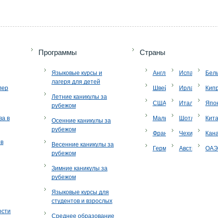
Программы
Страны
Языковые курсы и
Англия
Испания
Бел
лагеря для детей
лер
Швейцария
Ирландия
Кип
Летние каникулы за
США
Италия
Япо
рубежом
ва в
Мальта
Шотландия
Кит
Осенние каникулы за
рубежом
Франция
Чехия
Кан
ов
Весенние каникулы за
Германия
Австрия
ОА
рубежом
Зимние каникулы за
рубежом
Языковые курсы для
студентов и взрослых
ости
Среднее образование