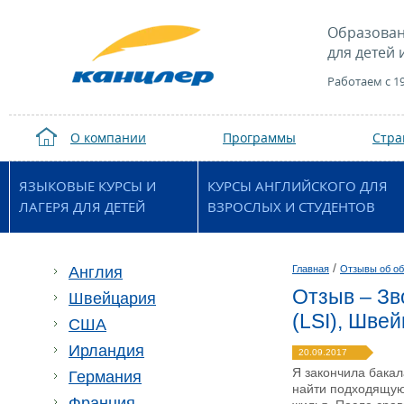
Образован
для детей 
Работаем с 1
О компании
Программы
Стр
ЯЗЫКОВЫЕ КУРСЫ И
КУРСЫ АНГЛИЙСКОГО ДЛЯ
ЛАГЕРЯ ДЛЯ ДЕТЕЙ
ВЗРОСЛЫХ И СТУДЕНТОВ
/
Англия
Главная
Отзывы об об
Отзыв – Зв
Швейцария
(LSI), Шве
США
Ирландия
20.09.2017
Я закончила бака
Германия
найти подходящую
Франция