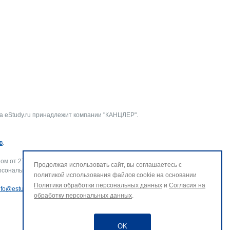
а eStudy.ru принадлежит компании "КАНЦЛЕР".
в
.
ом от 27.07.2006 г. № 152-ФЗ «О персональных данных».
Продолжая использовать сайт, вы соглашаетесь с
рсональных данных и использование файлов cookie. В случае
политикой использования файлов cookie на основании
Политики обработки персональных данных
и
Согласия на
nfo@estudy.ru
.
обработку персональных данных
.
OK