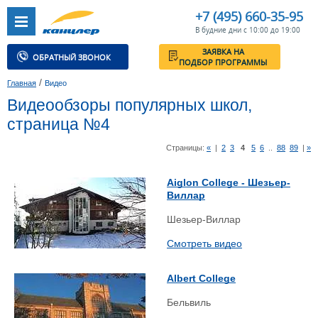
+7 (495) 660-35-95
В будние дни с 10:00 до 19:00
ЗАЯВКА НА
ОБРАТНЫЙ ЗВОНОК
ПОДБОР ПРОГРАММЫ
/
Главная
Видео
Видеообзоры популярных школ,
страница №4
Страницы:
«
|
2
3
4
5
6
..
88
89
|
»
Aiglon College - Шезьер-
Виллар
Шезьер-Виллар
Смотреть видео
Albert College
Бельвиль