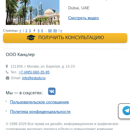
Dubai, UAE
Смотреть видео
Страницы:
«
|
2
3
4
5
6
..
88
89
|
»
+7 (495) 660-35-
ПОЛУЧИТЬ КОНСУЛЬТАЦИЮ
ООО Канцлер
121309, г. Москва, ул. Барклая, д. 14-23
Тел.:
+7 (495) 660-35-95
Email:
info@estudy.ru
Мы — в соцсетях:
Пользовательское соглашение
Политика конфиденциальности
© 1998-2026 Все права на дизайн, информационное и графическое
содержание интернет-проекта eStudy.ru принадлежит компании