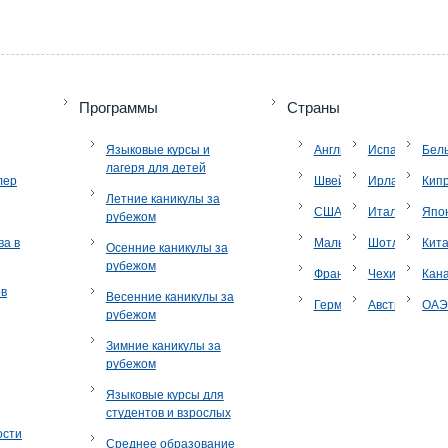
Программы
Страны
Языковые курсы и
Англия
Испания
Бел
лагеря для детей
лер
Швейцария
Ирландия
Кип
Летние каникулы за
США
Италия
Япо
рубежом
ва в
Мальта
Шотландия
Кит
Осенние каникулы за
рубежом
Франция
Чехия
Кан
ов
Весенние каникулы за
Германия
Австрия
ОА
рубежом
Зимние каникулы за
рубежом
Языковые курсы для
студентов и взрослых
ости
Среднее образование