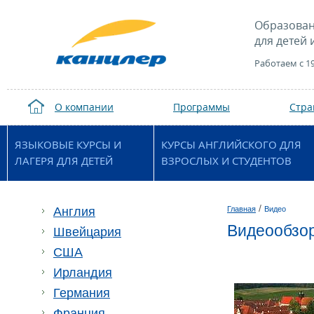
Образован
для детей 
Работаем с 1
О компании
Программы
Стр
ЯЗЫКОВЫЕ КУРСЫ И
КУРСЫ АНГЛИЙСКОГО ДЛЯ
ЛАГЕРЯ ДЛЯ ДЕТЕЙ
ВЗРОСЛЫХ И СТУДЕНТОВ
/
Англия
Главная
Видео
Видеообзо
Швейцария
США
Ирландия
Германия
Франция