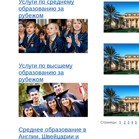
Услуги по среднему
образованию за
рубежом
Услуги по высшему
образованию за
рубежом
Страницы:
1
2
3
4
5
Среднее образование в
Англии, Швейцарии и