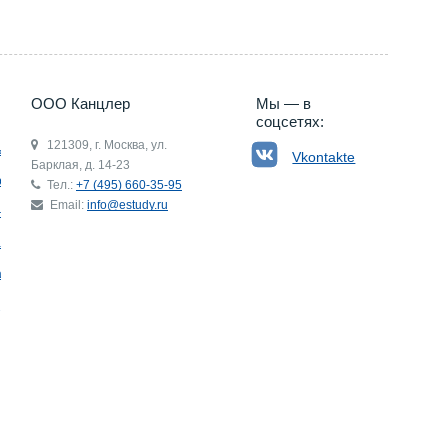
ООО Канцлер
Мы — в
соцсетях:
121309, г. Москва, ул.
ьгия
Vkontakte
Барклая, д. 14-23
р
Тел.:
+7 (495) 660-35-95
Email:
info@estudy.ru
ния
ай
ада
Э