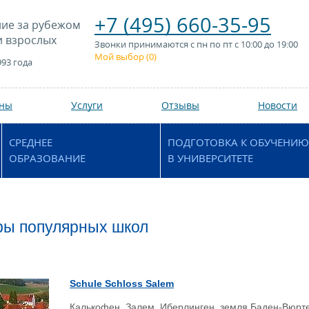
+7 (495) 660-35-95
ие за рубежом
и взрослых
Звонки принимаются с пн по пт с 10:00 до 19:00
Мой выбор (
0
)
993 года
аны
Услуги
Отзывы
Новости
СРЕДНЕЕ
ПОДГОТОВКА К ОБУЧЕНИЮ
ОБРАЗОВАНИЕ
В УНИВЕРСИТЕТЕ
ры популярных школ
Schule Schloss Salem
Калькофен, Залем, Иберлинген, земля Баден-Вюрт