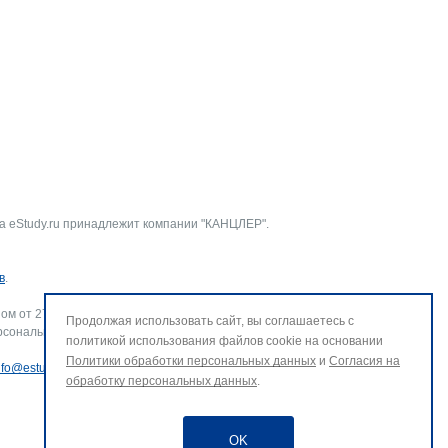
а eStudy.ru принадлежит компании "КАНЦЛЕР".
в
.
ом от 27.07.2006 г. № 152-ФЗ «О персональных данных».
Продолжая использовать сайт, вы соглашаетесь с
рсональных данных и использование файлов cookie. В случае
политикой использования файлов cookie на основании
Политики обработки персональных данных
и
Согласия на
nfo@estudy.ru
.
обработку персональных данных
.
OK