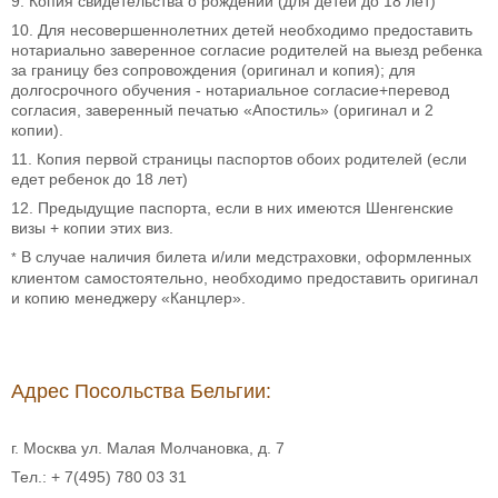
9. Копия свидетельства о рождении (для детей до 18 лет)
10. Для несовершеннолетних детей необходимо предоставить
нотариально заверенное согласие родителей на выезд ребенка
за границу без сопровождения (оригинал и копия); для
долгосрочного обучения - нотариальное согласие+перевод
согласия, заверенный печатью «Апостиль» (оригинал и 2
копии).
11. Копия первой страницы паспортов обоих родителей (если
едет ребенок до 18 лет)
12. Предыдущие паспорта, если в них имеются Шенгенские
визы + копии этих виз.
В случае наличия билета и/или медстраховки, оформленных
*
клиентом самостоятельно, необходимо предоставить оригинал
и копию менеджеру «Канцлер».
Адрес Посольства Бельгии:
г. Москва ул. Малая Молчановка, д. 7
Тел.: + 7(495) 780 03 31