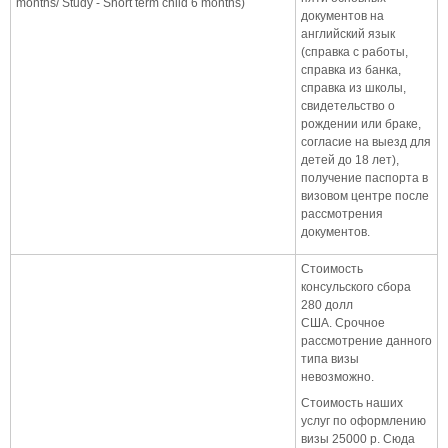
months/ Study - Short term child 6 months)
документов на
английский язык
(справка с работы,
справка из банка,
справка из школы,
свидетельство о
рождении или браке,
согласие на выезд для
детей до 18 лет),
получение паспорта в
визовом центре после
рассмотрения
документов.
Стоимость
консульского сбора
280 долл
США. Срочное
рассмотрение данного
типа визы
невозможно.
Стоимость наших
услуг по оформлению
визы 25000 р. Сюда