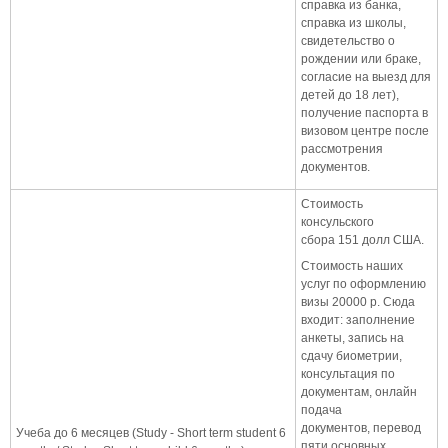
справка из банка,
справка из школы,
свидетельство о
рождении или браке,
согласие на выезд для
детей до 18 лет),
получение паспорта в
визовом центре после
рассмотрения
документов.
Стоимость
консульского
сбора 151 долл США.
Стоимость наших
услуг по оформлению
визы 20000 р. Сюда
входит: заполнение
анкеты, запись на
сдачу биометрии,
консультация по
документам, онлайн
подача
документов, перевод
Учеба до 6 месяцев (Study - Short term student 6
пяти основных