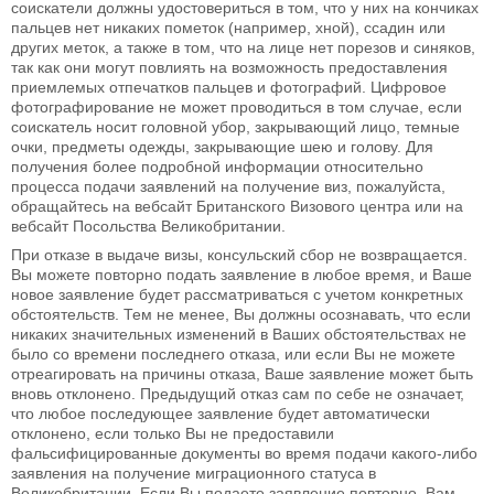
соискатели должны удостовериться в том, что у них на кончиках
пальцев нет никаких пометок (например, хной), ссадин или
других меток, а также в том, что на лице нет порезов и синяков,
так как они могут повлиять на возможность предоставления
приемлемых отпечатков пальцев и фотографий. Цифровое
фотографирование не может проводиться в том случае, если
соискатель носит головной убор, закрывающий лицо, темные
очки, предметы одежды, закрывающие шею и голову. Для
получения более подробной информации относительно
процесса подачи заявлений на получение виз, пожалуйста,
обращайтесь на вебсайт Британского Визового центра или на
вебсайт Посольства Великобритании.
При отказе в выдаче визы, консульский сбор не возвращается.
Вы можете повторно подать заявление в любое время, и Ваше
новое заявление будет рассматриваться с учетом конкретных
обстоятельств. Тем не менее, Вы должны осознавать, что если
никаких значительных изменений в Ваших обстоятельствах не
было со времени последнего отказа, или если Вы не можете
отреагировать на причины отказа, Ваше заявление может быть
вновь отклонено. Предыдущий отказ сам по себе не означает,
что любое последующее заявление будет автоматически
отклонено, если только Вы не предоставили
фальсифицированные документы во время подачи какого-либо
заявления на получение миграционного статуса в
Великобритании. Если Вы подаете заявление повторно, Вам