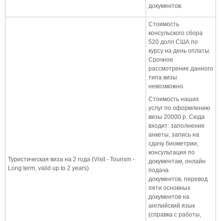
документов.
Стоимость
консульского сбора
520 долл США по
курсу на день оплаты.
Срочное
рассмотрение данного
типа визы
невозможно.
Стоимость наших
услуг по оформлению
визы 20000 р. Сюда
входит: заполнение
анкеты, запись на
сдачу биометрии,
консультация по
Туристическая виза на 2 года (Visit - Tourism -
документам, онлайн
Long term, valid up to 2 years)
подача
документов, перевод
пяти основных
документов на
английский язык
(справка с работы,