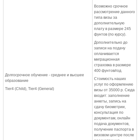
Возможно срочное
рассмотрение данного
типа визы за
дополнительную
плату в размере 245
фунтов (по курсу).
Дополнительно до
записи на подачу
оплачивается
миграционная
страховка в размере
400 фунтов/год.
Долгосрочное обучение - среднее и высшее
Стоимость наших
образование
услуг по оформлению
Tier4 (Child), Tier4 (General)
визы от 35000 р. Сюда
входит: заполнение
анкеты, запись на
сдачу биометрии,
консультация по
документам, онлайн
подача документов,
получение паспорта в
визовом центре после