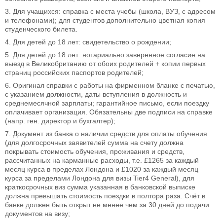
3. Для учащихся: справка с места учебы (школа, ВУЗ, с адресом
и телефонами); для студентов дополнительно цветная копия
студенческого билета.
4. Для детей до 18 лет: свидетельство о рождении;
5. Для детей до 18 лет: нотариально заверенное согласие на
выезд в Великобританию от обоих родителей + копии первых
страниц российских паспортов родителей;
6. Оригинал справки с работы на фирменном бланке с печатью,
с указанием должности, даты вступления в должность и
среднемесячной зарплаты; гарантийное письмо, если поездку
оплачивает организация. Обязательны две подписи на справке
(напр. ген. директор и бухгалтер);
7. Документ из банка о наличии средств для оплаты обучения
(для долгосрочных заявителей сумма на счету должна
покрывать стоимость обучения, проживания и средств,
рассчитанных на карманные расходы, т.е. £1265 за каждый
месяц курса в пределах Лондона и £1020 за каждый месяц
курса за пределами Лондона для визы Tier4 General), для
краткосрочных виз сумма указанная в банковской выписке
должна превышать стоимость поездки в полтора раза. Счёт в
банке должен быть открыт не менее чем за 30 дней до подачи
документов на визу;