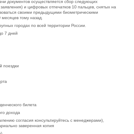
дачи документов осуществляется сбор следующих
 заявления) и цифровых отпечатков 10 пальцев, снятых на
льзоваться своими предыдущими биометрическими
 месяцев тому назад.
упных городах по всей территории России.
до 7 дней
й поездки
орта
уденческого билета
ого дохода
рмлению согласия консультируйтесь с менеджерами),
тариально заверенная копия
я)