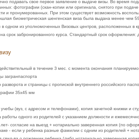
ично подавать свое первое заявление о выдаче визы. Во время по
нных: фотографии (скан-копии или оригинала, снятого при подаче
сти и пронумерованных. При этом существует возможность воспо
ошлая биометрическая шенгенская виза была выдана менее чем 59
в одном из уполномоченных Визовых центров, расположенных в кр
на срок забронированного курса. Стандартный срок оформления: 
визу
 действительный в течение 3 мес. с момента окончания планируемо
цы загранпаспорта
о разворота и страницы с пропиской внутреннего российского пасп
ографии 35х45 мм
а учебы (вуз, с адресом и телефонами), копия зачетной книжки и ст
а работы одного из родителей с указанием должности и ежемесячн
8 лет- согласие на выезд + нотариально заверенная копия (по офо
раке - если у ребенка разные фамилии с одним из родителей + но
ия свид-ва о рождении ребенка (либо нотариально заверенная копи