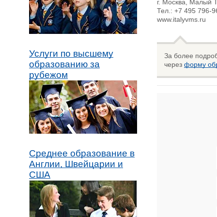
г. Москва, Малый Т
Тел.: +7 495 796-9
www.italyvms.ru
Услуги по высшему
За более подро
образованию за
через
форму обр
рубежом
Среднее образование в
Англии, Швейцарии и
США