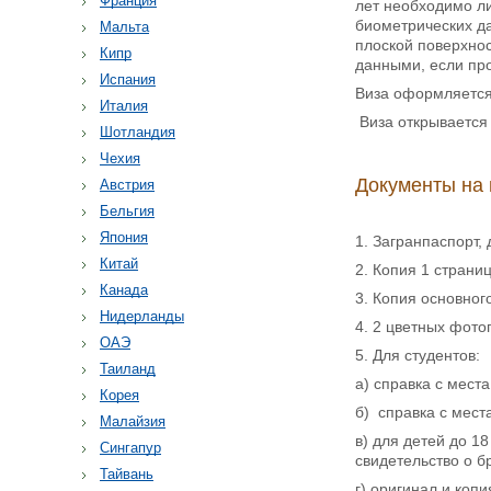
Франция
лет необходимо л
биометрических да
Мальта
плоской поверхно
Кипр
данными, если пр
Испания
Виза оформляется 
Италия
Виза открывается 
Шотландия
Чехия
Документы на 
Австрия
Бельгия
Япония
1. Загранпаспорт,
Китай
2. Копия 1 страни
Канада
3. Копия основног
Нидерланды
4. 2 цветных фот
ОАЭ
5. Для студентов:
Таиланд
а) справка с мест
Корея
б) справка с мест
Малайзия
в) для детей до 1
Сингапур
свидетельство о б
Тайвань
г) оригинал и коп