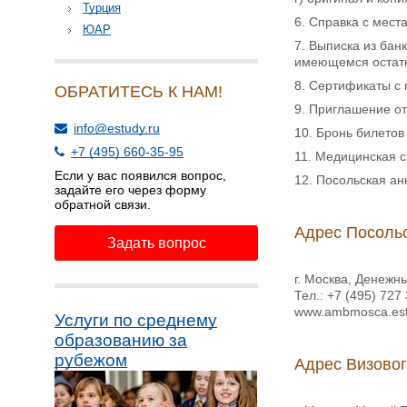
Турция
6. Справка с мест
ЮАР
7. Выписка из бан
имеющемся остат
8. Сертификаты с
ОБРАТИТЕСЬ К НАМ!
9. Приглашение от
info@estudy.ru
10. Бронь билетов
+7 (495) 660-35-95
11. Медицинская с
Если у вас появился вопрос,
12. Посольская ан
задайте его через форму
обратной связи.
Адрес Посольс
Задать вопрос
г. Москва, Денежны
Тел.: +7 (495) 727
www.ambmosca.este
Услуги по среднему
образованию за
рубежом
Адрес Визовог