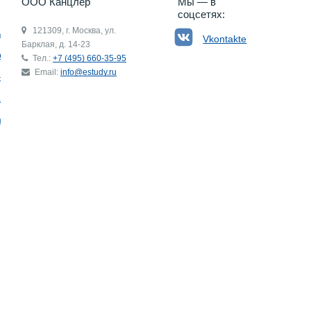
ООО Канцлер
Мы — в
соцсетях:
121309, г. Москва, ул.
ьгия
Vkontakte
Барклая, д. 14-23
р
Тел.:
+7 (495) 660-35-95
Email:
info@estudy.ru
ния
ай
ада
Э