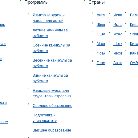
Программы
Страны
Языковые курсы и
Англия
Испания
Бел
лагеря для детей
лер
Швейцария
Ирландия
Кип
Летние каникулы за
США
Италия
Япо
рубежом
ва в
Мальта
Шотландия
Кит
Осенние каникулы за
рубежом
Франция
Чехия
Кан
ов
Весенние каникулы за
Германия
Австрия
ОА
рубежом
Зимние каникулы за
рубежом
Языковые курсы для
студентов и взрослых
ости
Среднее образование
Подготовка к
университету
ездку
Высшее образование