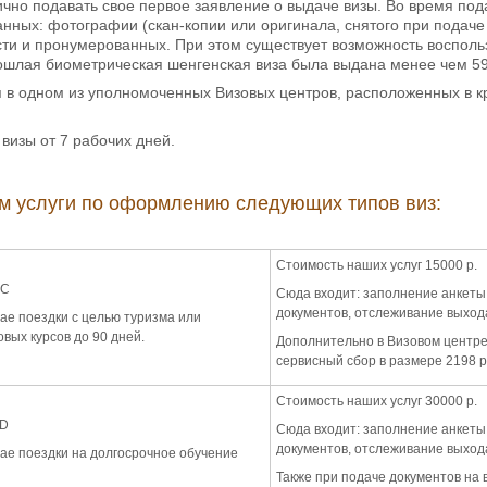
ично подавать свое первое заявление о выдаче визы. Во время по
нных: фотографии (скан-копии или оригинала, снятого при подаче
сти и пронумерованных. При этом существует возможность воспо
ошлая биометрическая шенгенская виза была выдана менее чем 59
в одном из уполномоченных Визовых центров, расположенных в кр
визы от 7 рабочих дней.
м услуги по оформлению следующих типов виз:
Стоимость наших услуг 15000 р.
 С
Сюда входит: заполнение анкеты,
документов, отслеживание выхода
ае поездки с целью туризма или
вых курсов до 90 дней.
Дополнительно в Визовом центре
сервисный сбор в размере 2198 р
Стоимость наших услуг 30000 р.
 D
Сюда входит: заполнение анкеты,
документов, отслеживание выхода
ае поездки на долгосрочное обучение
Также при подаче документов на 