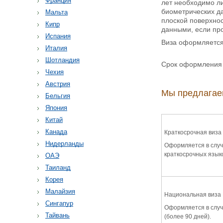
Франция
лет необходимо л
биометрических да
Мальта
плоской поверхно
Кипр
данными, если пр
Испания
Виза оформляется 
Италия
Шотландия
Срок оформления 
Чехия
Австрия
Мы предлагае
Бельгия
Япония
Китай
Канада
Краткосрочная виза
Нидерланды
Оформляется в случ
краткосрочных языко
ОАЭ
Таиланд
Корея
Малайзия
Национальная виза
Сингапур
Оформляется в случ
Тайвань
(более 90 дней).