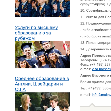
супруг/супруга) +
10. Сертификаты с
11. Анкета для По
12. Подтверждени
Услуги по высшему
- либо авиабилет в
образованию за
- либо бронь ави
рубежом
13. Полис медицин
14. Доверенность 
Адрес Посольст
Телефоны: (+7495)
Факс: (+7 495) 237
e-mail:
visa.mosco
Адрес Визового 
Среднее образование в
Время приема доку
Англии, Швейцарии и
Тел. +7 (499) 350-
США
e-mail:
info@malta