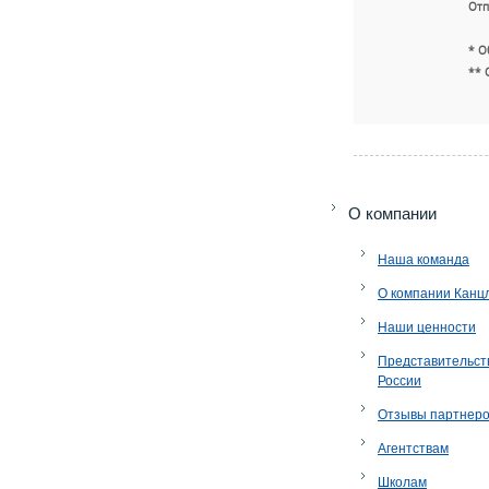
Отп
* О
** 
O компании
Наша команда
О компании Канц
Наши ценности
Представительст
России
Отзывы партнер
Агентствам
Школам