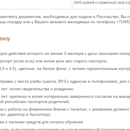
2600 рублей и сервисный сбор в 
омплекту документов, необходимых для подачи в Посольство, Вы 
у поездку или у Вашего визового менеджера по телефону +7(495)
визу
 срок действия которого не менее 3 месяцев с даты окончания по
спорт (если есть) или копии всех виз старого паспорта;
3.5 х 4.5), цветные, на белом фоне, с четким горизонтальным конт
справка с места учебы (школа, ВУЗ,с адресом и телефонами); для ст
8 лет: копия свидетельства о рождении;
8 лет: оригинал и копия нотариально заверенного согласия на выез
ой российских паспортов родителей;
ки с работы на фирменном бланке с печатью, с указанием должно
ген. директор и бухгалтер);
нка о наличии средств для оплаты обучения.
сьмо, если поездку оплачивает не сам выезжающий (спонсорами м