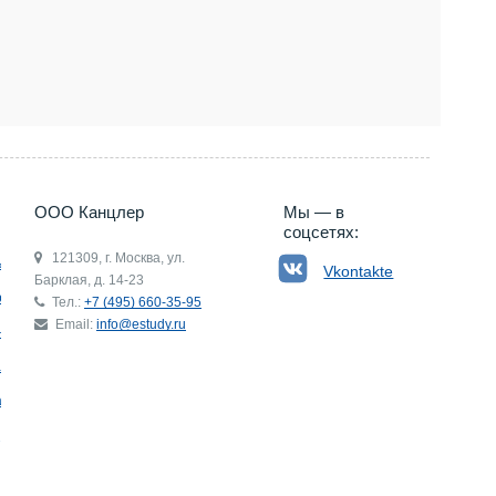
5) 660-35-95
ООО Канцлер
Мы — в
соцсетях:
121309, г. Москва, ул.
ьгия
Vkontakte
Барклая, д. 14-23
р
Тел.:
+7 (495) 660-35-95
Email:
info@estudy.ru
ния
ай
ада
Э