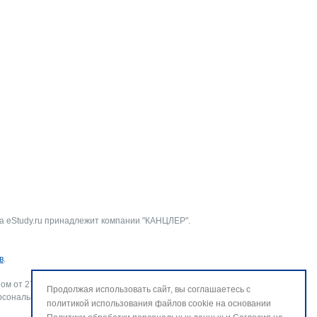
а eStudy.ru принадлежит компании "КАНЦЛЕР".
в
.
ом от 27.07.2006 г. № 152-ФЗ «О персональных данных».
Продолжая использовать сайт, вы соглашаетесь с
рсональных данных и использование файлов cookie. В случае
политикой использования файлов cookie на основании