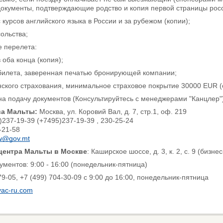
 документы, подтверждающие родство и копия первой страницы рос
 курсов английского языка в России и за рубежом (копии);
сольства;
е перелета:
 оба конца (копия);
абилета, заверенная печатью бронирующей компании;
ского страхования, минимальное страховое покрытие 30000 EUR (о
на подачу документов (Консультируйтесь с менеджерами "Канцлер")
ва Мальты:
Москва, ул. Коровий Вал, д. 7, стр.1, оф. 219
237-19-39 (+7495)237-19-39 , 230-25-24
-21-58
w@gov.mt
центра Мальты в Москве
: Каширское шоссе, д. 3, к. 2, с. 9 (биз
ментов: 9:00 - 16:00 (понедельник-пятница)
79-05, +7 (499) 704-30-09 с 9:00 до 16:00, понедельник-пятница
vac-ru.com