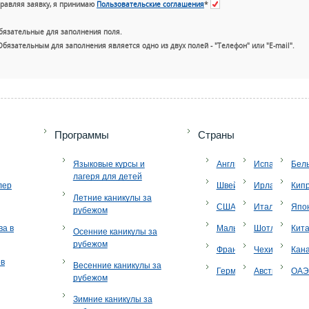
равляя заявку, я принимаю
Пользовательские соглашения
*
бязательные для заполнения поля.
Обязательным для заполнения является одно из двух полей - "Телефон" или "E-mail".
+7 (49
Программы
Страны
Языковые курсы и
Англия
Испания
Бел
лагеря для детей
лер
Швейцария
Ирландия
Кип
Летние каникулы за
США
Италия
Япо
рубежом
ва в
Мальта
Шотландия
Кит
Осенние каникулы за
рубежом
Франция
Чехия
Кан
ов
Весенние каникулы за
Германия
Австрия
ОА
рубежом
Зимние каникулы за