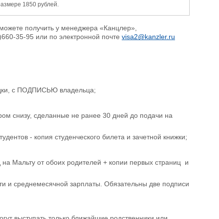
размере 1850 рублей.
сможете получить у менеджера «Канцлер»,
660-35-95 или по электронной почте
visa2@kanzler.ru
ездки, с ПОДПИСЬЮ владельца;
уром снизу, сделанные не ранее 30 дней до подачи на
удентов - копия студенческого билета и зачетной книжки;
д на Мальту от обоих родителей + копии первых страниц и
сти и среднемесячной зарплаты. Обязательны две подписи
огут выступать только ближайшие родственники или