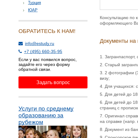
Турция
ЮАР
Консультацию по к
оформляющего Ваш
ОБРАТИТЕСЬ К НАМ!
Документы на 
info@estudy.ru
+7 (495) 660-35-95
1. Загранпаспорт,
Если у вас появился вопрос,
задайте его через форму
2. Старый загранпа
обратной связи.
3. 2 фотографии (
визу;
Задать вопрос
4. Для учащихся: 
5. Для детей до 1
6. Для детей до 1
страниц с прописк
Услуги по среднему
образованию за
7. Оригинал справ
на справке (напр. 
рубежом
8. Документ из ба
9. Спонсорское пи