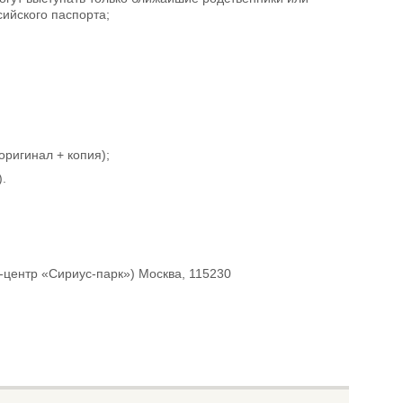
сийского паспорта;
ригинал + копия);
.
нес-центр «Сириус-парк») Москва, 115230