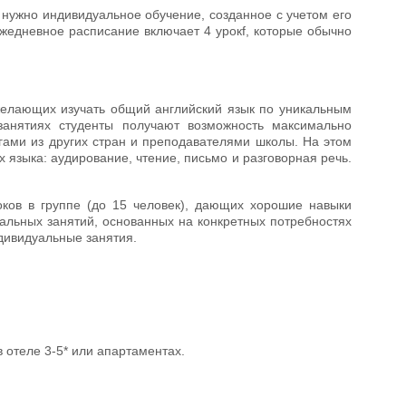
у нужно индивидуальное обучение, созданное с учетом его
Ежедневное расписание включает 4 урокf, которые обычно
желающих изучать общий английский язык по уникальным
 занятиях студенты получают возможность максимально
гами из других стран и преподавателями школы. На этом
 языка: аудирование, чтение, письмо и разговорная речь.
ков в группе (до 15 человек), дающих хорошие навыки
уальных занятий, основанных на конкретных потребностях
ндивидуальные занятия.
отеле 3-5* или апартаментах.