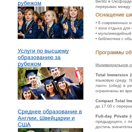
Berlitz в Оксфорд
рубежом
перерывах между 
Оснащение шк
• 8 современных 
• зона отдыха для
• мультимедийный
• библиотека с о
Услуги по высшему
Программы об
образованию за
рубежом
Индивидуальное о
Total Immersion 
языковую среду. У
ланч» (обед) в р
ограничены во вре
Compact Total Im
до 17.00 с переры
Среднее образование в
Full-day Private
Англии, Швейцарии и
предыдущего, с пе
США
достичь значитель