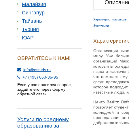
Описани
Малайзия
Сингапур
Характеристика школы
Тайвань
Экскурсии
Турция
ЮАР
Характеристи
Организация ныне 
миру. Уже больше
ОБРАТИТЕСЬ К НАМ!
организации Макс
который впоследс
info@estudy.ru
языка и исключен
что помогает ему
+7 (495) 660-35-95
среди преподават
Если у вас появился вопрос,
которое подходит
задайте его через форму
известные люди, к
обратной связи.
Центр
Berlitz Oxf
позволяет студен
колледжей и сов
преподавания анг
Услуги по среднему
доброжелательном
образованию за