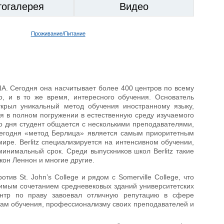
тогалерея
Видео
Проживание/Питание
США. Сегодня она насчитывает более 400 центров по всему
о, и в то же время, интересного обучения. Основатель
ткрыл уникальный метод обучения иностранному языку,
я в полном погружении в естественную среду изучаемого
о дня студент общается с несколькими преподавателями,
Сегодня «метод Берлица» является самым приоритетным
ре. Berlitz специализируется на интенсивном обучении,
нимальный срок. Среди выпускников школ Berlitz такие
жон Леннон и многие другие.
ив St. John’s College и рядом с Somerville College, что
римым сочетанием средневековых зданий университетских
ентр по праву завоевал отличную репутацию в сфере
там обучения, профессионализму своих преподавателей и