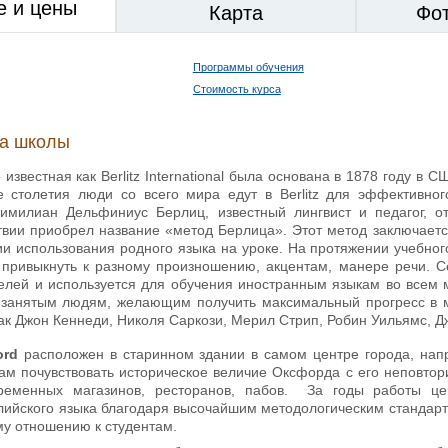
е и цены
Карта
Фо
Программы обучения
Стоимость курса
ка школы
известная как Berlitz International была основана в 1878 году в 
 столетия люди со всего мира едут в Berlitz для эффективног
имилиан Дельфиниус Берлиц, известный лингвист и педагог, о
твии приобрел название «метод Берлица». Этот метод заключаетс
ии использования родного языка на уроке. На протяжении учебног
 привыкнуть к разному произношению, акцентам, манере речи. 
елей и используется для обучения иностранным языкам во всем ми
 занятым людям, желающим получить максимальный прогресс в ми
ак Джон Кеннеди, Николя Саркози, Мерил Стрип, Робин Уильямс, Д
ord
расположен в старинном здании в самом центре города, напрот
там почувствовать историческое величие Оксфорда с его неповто
ременных магазинов, ресторанов, пабов. За годы работы ц
лийского языка благодаря высочайшим методологическим стандар
у отношению к студентам.