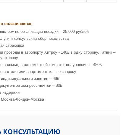
о оплачивается:
анцлер» по организации поездки – 25.000 рублей
слуги и консульский сбор посольства
ая страховка
и проводы в аэропорту Хитроу - 140£ в одну сторону, Гатвик –
ну сторону
е в семье, в одноместной комнате, полупансион - 480£
е в отеле или апартаментах – по запросу
 индивидуального занятия – 48£
документов экспресс-почтой – 80£
е издержки
 Москва-Лондон-Москва
Ь КОНСУЛЬТАЦИЮ