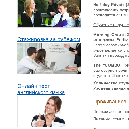
Half-day Private 
практических потр
проводятся с 9.30 
Обучение в группе
Morning Group (
Стажировка за рубежом
методикам Berlit
использовать уче
курсе делается уп
Занятия проводятс
The “COMBO” pr
разговорной речи,
студента. Занятия
Количество студе
Онлайн тест
Уровень знания 
английского языка
Проживание/П
Первоклассная ан
Питание:
семья - 