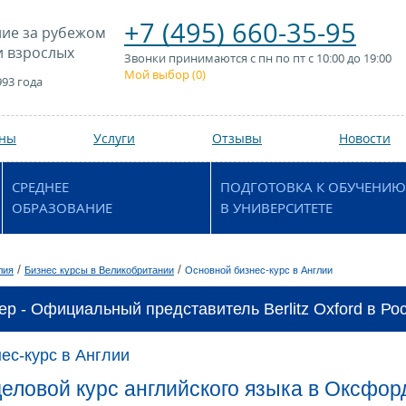
+7 (495) 660-35-95
ие за рубежом
и взрослых
Звонки принимаются с пн по пт с 10:00 до 19:00
Мой выбор (
0
)
993 года
аны
Услуги
Отзывы
Новости
СРЕДНЕЕ
ПОДГОТОВКА К ОБУЧЕНИЮ
ОБРАЗОВАНИЕ
В УНИВЕРСИТЕТЕ
/
/
лия
Бизнес курсы в Великобритании
Основной бизнес-курс в Англии
ер - Официальный представитель Berlitz Oxford в Ро
ес-курс в Англии
еловой курс английского языка в Оксфорд