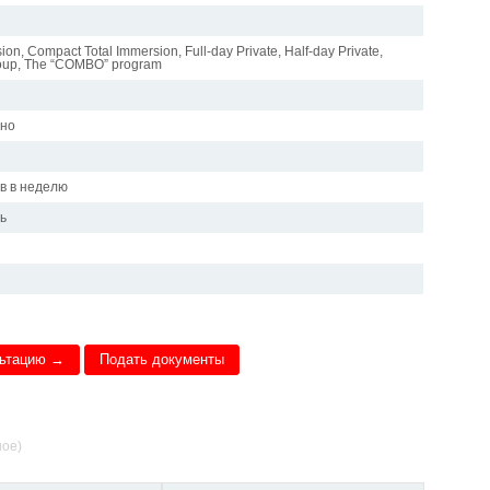
ion, Compact Total Immersion, Full-day Private, Half-day Private,
oup, The “COMBO” program
чно
и
ов в неделю
ь
льтацию →
Подать документы
ное)