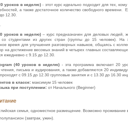
(20 уроков в неделю)
- этот курс идеально подходит для тех, ком
ебностей, а также достаточное количество свободного времени. 
до 12.30.
.
20 уроков в неделю)
– курс предназначен для деловых людей, 
z со студентами из других стран (группы до 15 человек). На
бное время для улучшения разговорных навыков, общаясь с колле
ор на достижение весомых знаний в четырех главных составляющих
я ежедневно с 9.15 до 12.30.
ogram (40 уроков в неделю)
- эта программа включает 20 уро
 чтения, письма и аудирования, а также добавляются 20 индивид
 проходят с 09.15 до 12.30 групповые занятия и с 13.30 до 16.30 и
нтов в классе:
максимум 15 человек
языка при
поступлении:
от Начального (Beginner)
итание
глийская семья, одноместное размещение. Возможно проживание в 
полупансион (завтрак, ужин).