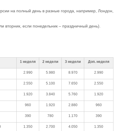
урсии на полный день в разные города, например, Лондон,
или вторник, если понедельник – праздничный день).
1 неделя
2 недели
3 недели
Доп. неделя
2.990
5.980
8.970
2.990
2.550
5.100
7.650
2.550
1.920
3.840
5.760
1.920
960
1.920
2.880
960
390
780
1.170
390
0
1.350
2.700
4.050
1.350