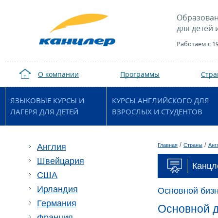
Образован
для детей 
Работаем с 1
О компании
Программы
Стр
ЯЗЫКОВЫЕ КУРСЫ И
КУРСЫ АНГЛИЙСКОГО ДЛЯ
ЛАГЕРЯ ДЛЯ ДЕТЕЙ
ВЗРОСЛЫХ И СТУДЕНТОВ
/
/
Англия
Главная
Страны
Анг
Швейцария
Канцл
США
Ирландия
Основной бизн
Германия
Основной д
Франция