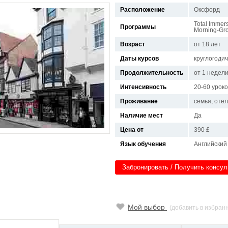
Расположение
Оксфорд
Total Immers
Программы
Morning-Gr
Возраст
от 18 лет
Даты курсов
круглогоди
Продолжительность
от 1 недел
Интенсивность
20-60 урок
Проживание
семья, отел
Наличие мест
Да
Цена от
390 £
Язык обучения
Английский
Забронировать / Получить консу
Мой выбор
(добавить в избран