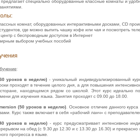
е предлагает специально оборудованные классные комнаты и удобн
занятиями.
олы:
классных комнат, оборудованных интерактивными досками, CD про
 студентов, где можно выпить чашку кофе или чая и посмотреть тел
 центр с беспроводным доступом в Интернет
бширным выбором учебных пособий
учения
бучение
:
(60 уроков в неделю)
- уникальный индивидуализированный курс,
роки проходят в течение целого дня, а для повышения интенсивн
есторане, находящемся рядом со школой. Этот курс идеально п
мени для изучения языка. Занятия проходят с 09.00 до 18.00.
mersion (50 уроков в неделю)
. Основное отличие данного курса
вами. Курс также включает в себя «рабочий ланч» с преподавателе
 (40 уроков в неделю)
- курс предусматривает интенсивное инди
рерывом на обед (с 9.30 до 12.30 и с 13.30 до 16.30) и прекрасно 
ного прогресса в языке.