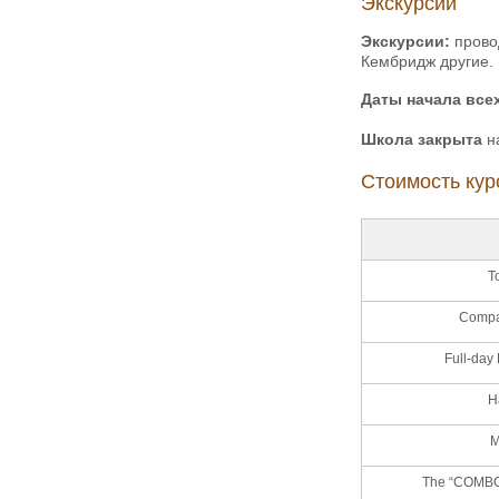
Экскурсии
Экскурсии:
провод
Кембридж другие.
Даты начала всех
Школа закрыта
на
Стоимость кур
T
Compa
Full-day
H
M
The “COMBO”