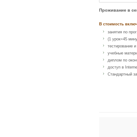
Проживание в се
В стоимость вклю
занятия по про
(1 урок=45 мину
тестирование и
учебные матер
диплом по окон
доступ в Interne
Стандартный за
Адрес: 31a St Gile