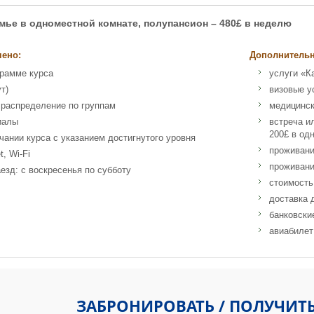
мье в одноместной комнате, полупансион – 480
£
в неделю
чено:
Дополнительн
грамме курса
услуги «К
т)
визовые у
 распределение по группам
медицинск
иалы
встреча ил
200£ в од
чании курса с указанием достигнутого уровня
проживани
t, Wi-Fi
проживани
езд: с воскресенья по субботу
стоимость
доставка 
банковски
авиабилет
s', Oxford OX1 3LD, Великобритания
ЗАБРОНИРОВАТЬ / ПОЛУЧИТ