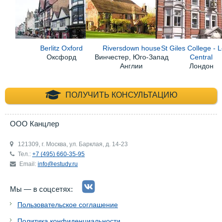
Berlitz Oxford
Riversdown house
St Giles College -
Оксфорд
Винчестер, Юго-Запад
Central
Англии
Лондон
+7 (495) 660-35-
ПОЛУЧИТЬ КОНСУЛЬТАЦИЮ
ООО Канцлер
121309, г. Москва, ул. Барклая, д. 14-23
Тел.:
+7 (495) 660-35-95
Email:
info@estudy.ru
Мы — в соцсетях:
Пользовательское соглашение
Политика конфиденциальности