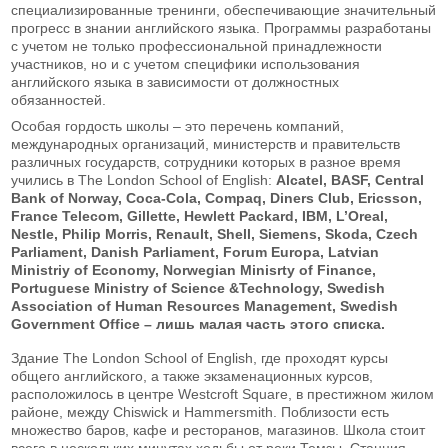
специализированные тренинги, обеспечивающие значительный
прогресс в знании английского языка. Программы разработаны
с учетом не только профессиональной принадлежности
участников, но и с учетом специфики использования
английского языка в зависимости от должностных
обязанностей.
Особая гордость школы – это перечень компаний,
международных организаций, министерств и правительств
различных государств, сотрудники которых в разное время
учились в The London School of English:
Alcatel,
BASF,
Central
Bank
of
Norway,
Coca-
Cola,
Compaq,
Diners
Club,
Ericsson,
France
Telecom,
Gillette,
Hewlett
Packard,
IBM,
L’
Oreal,
Nestle,
Philip
Morris,
Renault,
Shell,
Siemens,
Skoda,
Czech
Parliament,
Danish
Parliament,
Forum
Europa,
Latvian
Ministriy
of
Economy,
Norwegian
Minisrty
of
Finance,
Portuguese
Ministry
of
Science &
Technology,
Swedish
Association
of
Human
Resources
Management,
Swedish
Government
Office – лишь малая часть этого списка.
Здание The London School of English, где проходят курсы
общего английского, а также экзаменационных курсов,
расположилось в центре Westcroft Square, в престижном жилом
районе, между Chiswick и Hammersmith. Поблизости есть
множество баров, кафе и ресторанов, магазинов. Школа стоит
всего в нескольких минутах ходьбы от реки Темзы. Станция