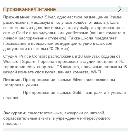
Проживание/Питание
Проживание:
семья Silver, одноместное размещение (семьи
расположены максимум в получасе ходьбы от школы). Есть
возможность за дополнительную плату выбрать проживание в
семье Gold с индивидуальными удобствами (ванная комната в
личном распоряжении студента). Также школа предлагает
проживание в прекрасной резиденции-студио в шаговой
доступности от школы (20-25 мин).
Студия Prince Consort расположена в 10 минутах ходьбы от
Westcroft Square. Персонал проживает в студии постоянно. На
территории есть спортзал, ТВ комната, прачечные автоматы. В
каждой комнате своя кухня, ванная комната, WI-FI
Питание:
При проживании в семье Silver также включены
завтраки и ужины
При проживании в семье Gold – завтраки и 3 ужина в
неделю
Экскурсии:
самостоятельные, экскурсии со школой,
образовательные визиты в учреждения интересующего
профиля